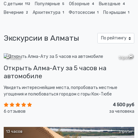
С детьми
Популярные
Обзорные
Выездные
112
5
4
4
Вечерние
Архитектура
Фотосессии
По крышам
2
1
1
1
Экскурсии в Алматы
6 часов
tripster
Открыть Алма-Ату за 5 часов на
автомобиле
Увидеть интереснейшие места, попробовать местные
угощения и полюбоваться городом с горы Кок-Тюбе
4 500 руб
6 отзывов
за человека
13 часов
tripster