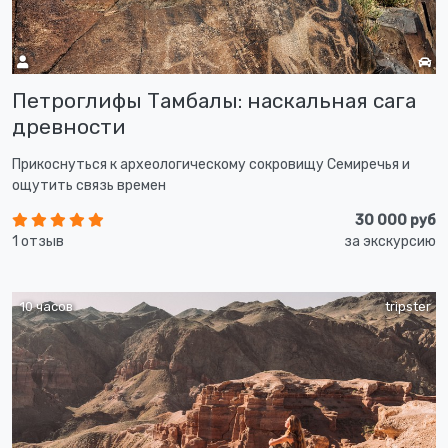
Петроглифы Тамбалы: наскальная сага
древности
Прикоснуться к археологическому сокровищу Семиречья и
ощутить связь времен
30 000 руб
1 отзыв
за экскурсию
10 часов
tripster