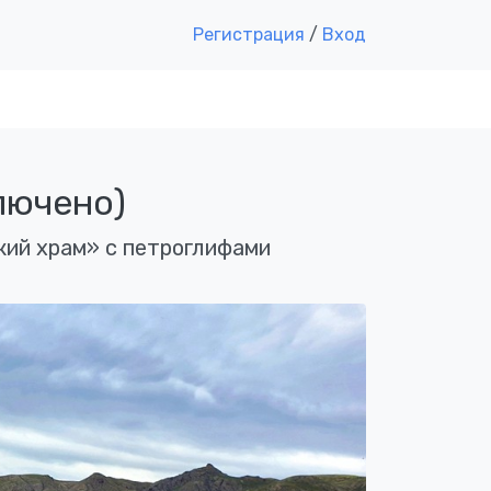
Регистрация
/
Вход
лючено)
кий храм» с петроглифами