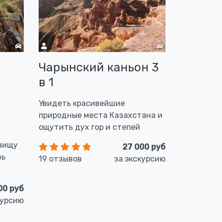
Чарынский каньон 3
в 1
Увидеть красивейшие
природные места Казахстана и
ощутить дух гор и степей
овищу
27 000 руб
зь
19 отзывов
за экскурсию
00 руб
курсию