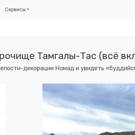
Сервисы
урочище Тамгалы-Тас (всё вк
репости-декорации Номад и увидеть «буддийс