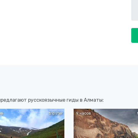
 предлагают русскоязычные гиды в Алматы:
ов
tripster
9 часов