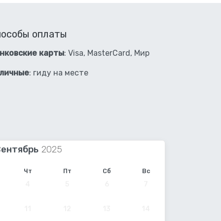
пособы оплаты
нковские карты
: Visa, MasterCard, Мир
личные
: гиду на месте
Сентябрь
Чт
Пт
Сб
Вс
4
5
6
7
11
12
13
14