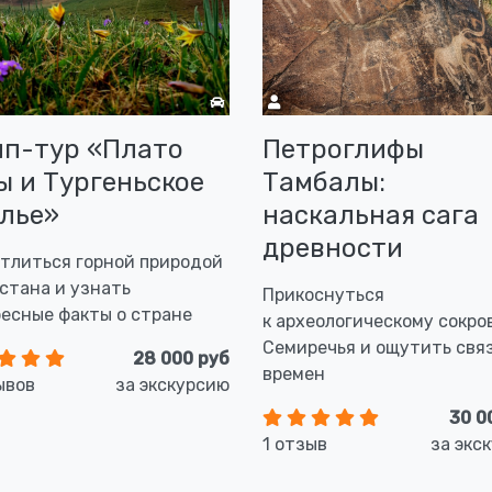
п-тур «Плато
Петроглифы
ы и Тургеньское
Тамбалы:
лье»
наскальная сага
древности
тлиться горной природой
стана и узнать
Прикоснуться
есные факты о стране
к археологическому сокр
Семиречья и ощутить свя
28 000 руб
времен
ывов
за экскурсию
30 0
1 отзыв
за экс