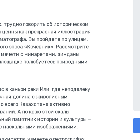
о, трудно говорить об историческом
я ценны как прекрасная иллюстрация
матографа. Вы пройдете по улицам,
ого эпоса «Кочевник». Рассмотрите
 мечети с минаретами, зинданы,
й площадке полюбуетесь природными
с в каньон реки Или, где неподалеку
ечная долина с живописным
о всего Казахстана активно
ваний. А по краю этой скалы
ный памятник истории и культуры —
с наскальными изображениями.
дхисаттв, узнаете о петроглифах