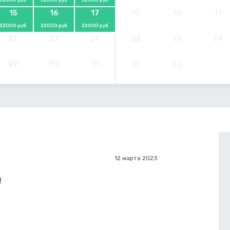
15
16
17
15
16
17
32000 руб
32000 руб
32000 руб
22
23
24
22
23
24
29
30
31
29
30
12 марта 2023
!