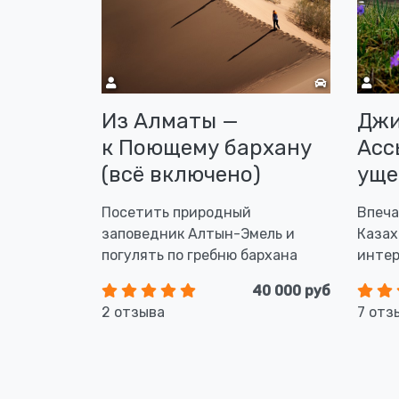
Из Алматы —
Джи
к Поющему бархану
Асс
(всё включено)
уще
Посетить природный
Впеча
заповедник Алтын-Эмель и
Казах
погулять по гребню бархана
интер
40 000 руб
2 отзыва
7 отз