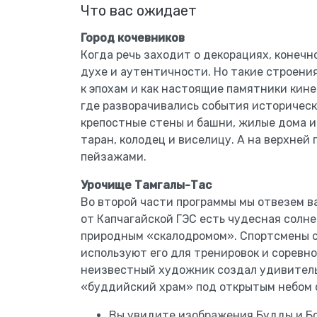
Что вас ожидает
Город кочевников
Когда речь заходит о декорациях, конечн
духе и аутентичности. Но такие строени
к эпохам и как настоящие памятники кине
где разворачивались события историческ
крепостные стены и башни, жилые дома и
таран, колодец и виселицу. А на верхне
пейзажами.
Урочище Тамгалы-Тас
Во второй части программы мы отвезем ва
от Капчагайской ГЭС есть чудесная солн
природным «скалодромом». Спортсмены с
используют его для тренировок и соревно
неизвестный художник создал удивитель
«буддийский храм» под открытым небом 
Вы увидите изображения Будды и Бо