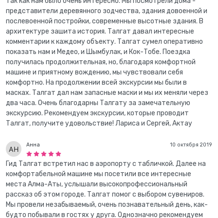
так как нам было очень интересно. Мы посмотрели дома -
представители деревянного зодчества, здания довоенной и
послевоенной постройки, современные высотные здания. В
архитектуре зашита история. Талгат давал интересные
комментарии к каждому объекту. Талгат сумел оперативно
показать нам и Медео, и Шымбулак, и Кок-Тобе. Поездка
получилась продолжительная, но, благодаря комфортной
машине и приятному вождению, мы чувствовали себя
комфортно. На продолжении всей экскурсии мы были в
масках. Талгат дал нам запасные маски и мы их меняли через
два часа. Очень благодарны Талгату за замечательную
экскурсию. Рекомендуем экскурсии, которые проводит
Талгат, получите удовольствие! Лариса и Сергей, Актау
Анна
10 октября 2019
Гид Талгат встретил нас в аэропорту с табличкой. Далее на
комфортабельной машине мы посетили все интересные
места Алма-Аты, услышали высокопрофессиональный
рассказ об этом городе. Талгат помог с выбором сувениров.
Мы провели незабываемый, очень познавательный день, как-
будто побывали в гостях у друга. Однозначно рекомендуем