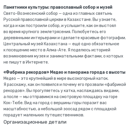
Памятники культуры: православный собор и музей
Свято-Вознесенский собор — одна из главных святынь
Русской православной церкви в Казахстане. Вы узнаете,
когда и как построили собор, и услышите, как он выстоял
во время крупного землетрясения. Полюбуетесь его
деревянными интерьерами и сделаете красивые фотографии.
Центральный музей Казахстана — ещё одно обязательное
к посещению место в Алма-Ате. Я поделюсь историей
возникновения музея и занимательными фактами, о которых
не пишут в Интернете.
«Фабрика рекордов» Медео и панорама города с высоты
Медео — это крупнейший в мире высокогорный каток.
Я расскажу, как он появился и почему его прозвали «фабрикой
рекордов». Вы прогуляетесь у катка, наслаждаясь видами,
а после — мы отправимся на смотровую площадку на горе
Кок-Тюбе. Вид на город с вершины горы поразит вас
масштабностью, а небольшой зоосад рядом с площадкой
порадует маленьких путешественников.
Организационные детали