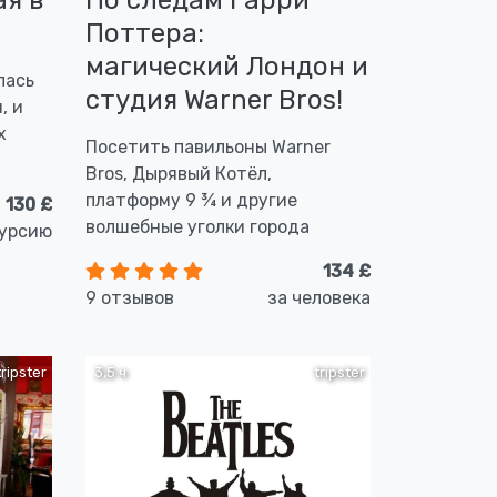
ая в
По следам Гарри
Поттера:
магический Лондон и
лась
студия Warner Bros!
, и
х
Посетить павильоны Warner
Bros, Дырявый Котёл,
платформу 9 ¾ и другие
130 £
волшебные уголки города
курсию
134 £
9 отзывов
за человека
tripster
3,5 ч
tripster