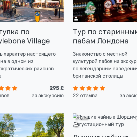
гулка по
Тур по старинны
lebone Village
пабам Лондона
ь характер настоящего
Знакомство с местной
на в одном из
культурой пабов на экску
ократических районов
по легендарным заведени
а
британской столицы
295 £
ывов
за экскурсию
22 отзыва
за экс
tripster
3 часа