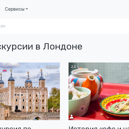
Сервисы
дон
скурсии в Лондоне
tripster
2,5 ч