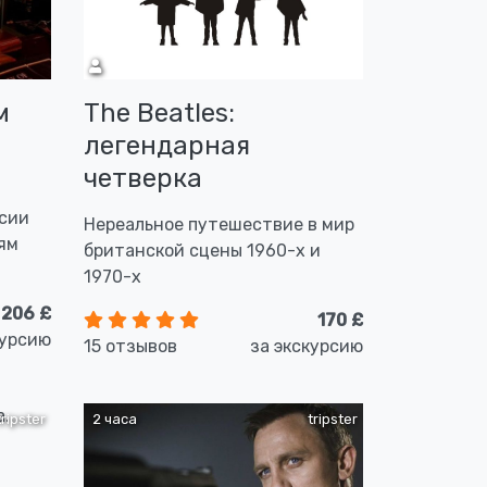
м
The Beatles:
легендарная
четверка
рсии
Нереальное путешествие в мир
ям
британской сцены 1960-х и
1970-х
206 £
170 £
курсию
15 отзывов
за экскурсию
tripster
2 часа
tripster