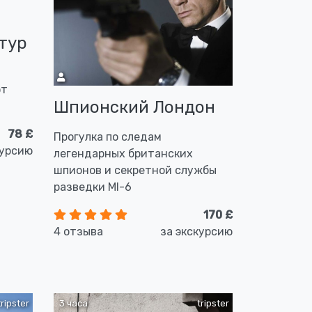
тур
ют
Шпионский Лондон
78 £
Прогулка по следам
курсию
легендарных британских
шпионов и секретной службы
разведки MI-6
170 £
4 отзыва
за экскурсию
tripster
3 часа
tripster