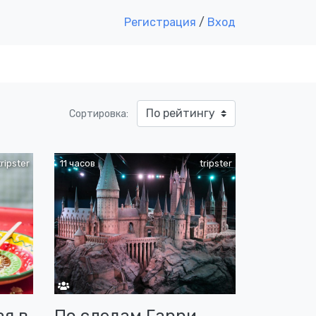
Регистрация
/
Вход
Сортировка:
tripster
11 часов
tripster