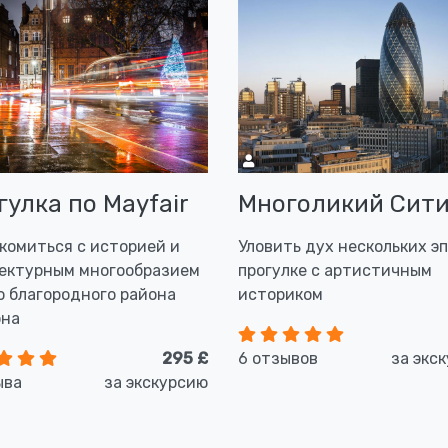
гулка по Mayfair
Многоликий Сит
комиться с историей и
Уловить дух нескольких эп
ектурным многообразием
прогулке с артистичным
о благородного района
историком
она
295 £
6 отзывов
за экс
ыва
за экскурсию