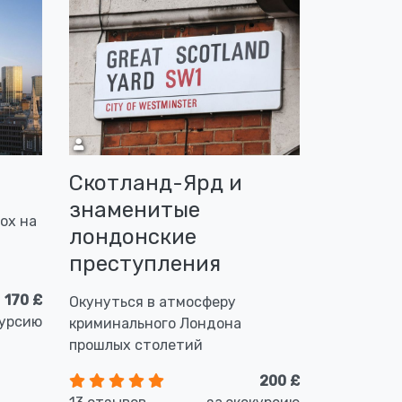
и
Скотланд-Ярд и
знаменитые
ох на
лондонские
преступления
170 £
Окунуться в атмосферу
курсию
криминального Лондона
прошлых столетий
200 £