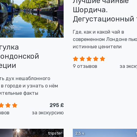
Лучшие чайные
Шордича.
Дегустационный 
Где, как и какой чай в
современном Лондоне пь
гулка
истинные ценители
лондонской
еции
9 отзывов
за экс
ть дух нешаблонного
 в городе и узнать о нём
ительные факты
295 £
ывов
за экскурсию
tripster
2,5 ч