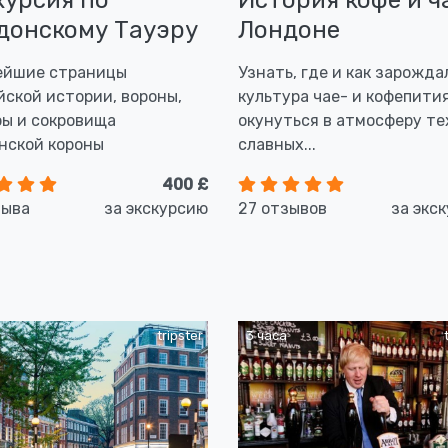
курсия по
История кофе и ч
донскому Тауэру
Лондоне
йшие страницы
Узнать, где и как зарожда
йской истории, вороны,
культура чае- и кофепития
ы и сокровища
окунуться в атмосферу те
нской короны
славных...
400 £
зыва
за экскурсию
27 отзывов
за экс
tripster
3 часа