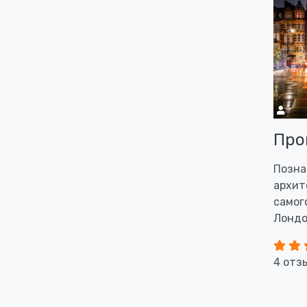
Про
Позна
архит
самог
Лонд
4 отз