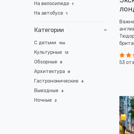
Экс
На велосипеде
1
лон
На автобусе
1
Важне
англи
Категории
Тюдор
С детьми
брита
106
Культурные
13
Обзорные
53 от
8
Архитектура
8
Гастрономические
4
Выездные
4
Ночные
2,5 ч
2