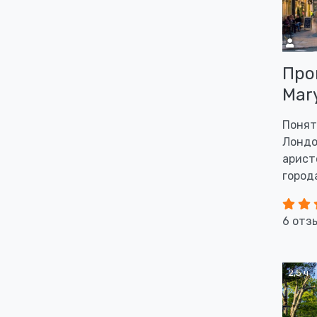
Про
Mary
Понят
Лондо
арист
город
6 отз
2,5 ч