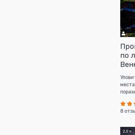
Про
по 
Вен
Улови
места
пораз
8 отз
2,5 ч