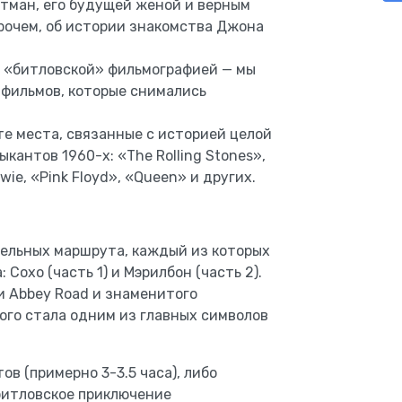
тман, его будущей женой и верным
рочем, об истории знакомства Джона
с «битловской» фильмографией — мы
 фильмов, которые снимались
ите места, связанные с историей целой
кантов 1960-х: «The Rolling Stones»,
owie, «Pink Floyd», «Queen» и других.
тельных маршрута, каждый из которых
охо (часть 1) и Мэрилбон (часть 2).
и Abbey Road и знаменитого
ого стала одним из главных символов
ов (примерно 3-3.5 часа), либо
битловское приключение