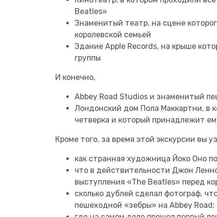
Beatles»
Знаменитый театр, на сцене которог
королевской семьей
Здание Apple Records, на крыше кот
группы
И конечно,
Abbey Road Studios и знаменитый п
Лондонский дом Пола Маккартни, в к
четверка и который принадлежит ему
Кроме того, за время этой экскурсии вы у
как странная художница Йоко Оно п
что в действительности Джон Ленно
выступления «The Beatles» перед ко
сколько дублей сделал фотограф, чт
пешеходной «зебры» на Abbey Road;
где на самом деле прошел первый л