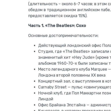
(длительность – около 6-7 часов; в этом
обедом в традиционном английском пабе,
предоставляется скидка 15%).
Часть 1. «The Beatles»: Сохо
Основные достопримечательности:
Действующий лондонский офис Пол
Студия, где «The Beatles» записали 
знаменитый хит «Hey Jude» (кроме т
альбомов 1960-70-х были записаны т
Место легендарного клуба Marquee 
Лондона второй половины XX века
Концертный зал, с выступления в к
Carnaby Street — пульс «свингующег
Ночной клуб, где Пол Маккартни поз
Линдой
Офис Брайана Эпстайна — админист
Кинотеатр, в котором проходили вс