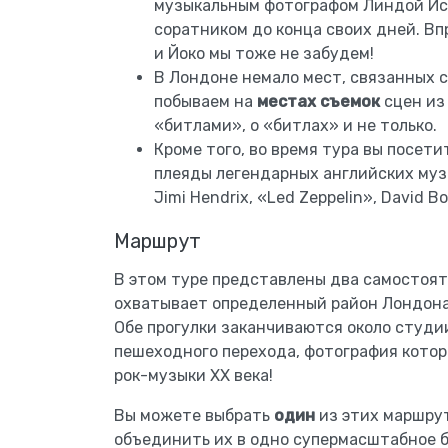
музыкальным фотографом Линдой Ис
соратником до конца своих дней. Вп
и Йоко мы тоже не забудем!
В Лондоне немало мест, связанных 
побываем на
местах съемок
сцен из
«битлами», о «битлах» и не только.
Кроме того, во время тура вы посет
плеяды легендарных английских музы
Jimi Hendrix, «Led Zeppelin», David B
Маршрут
В этом туре представлены два самостоя
охватывает определенный район Лондона: С
Обе прогулки заканчиваются около студи
пешеходного перехода, фотография котор
рок-музыки XX века!
Вы можете выбрать
один
из этих маршрут
объединить их в одно супермасштабное 