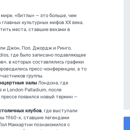
 мире, «битлы» — это больше, чем
з главных культурных мифов XX века.
етить места, ставшие вехами в
или Джон, Пол, Джордж и Ринго,
dios, где было записано подавляющее
в», в которых составлялись графики
проводились пресс-конференции, а то
участников группы.
онцертные залы
Лондона, где
 и London Palladium, после
 прессе появился новый термин —
столичных клубов
, где выступали
ы 1960-х, ставшие легендами
 Пол Маккартни познакомился с