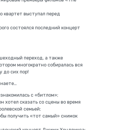
о квартет выступал перед
орого состоялся последний концерт
ешеходный переход, а также
отором многократно собиралась вся
 до сих пор!
знаете…
ознакомилась с «битлом»;
н хотел сказать со сцены во время
ролевской семьей;
обы получить «тот самый» снимок
ондонский концерт Джими Хендрикса;