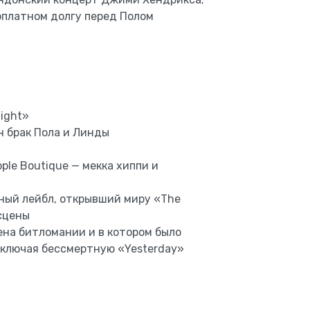
оплатном долгу перед Полом
ight»
н брак Пола и Линды
ple Boutique — мекка хиппи и
ьный лейбл, открывший миру «The
сцены
ена битломании и в котором было
включая бессмертную «Yesterday»