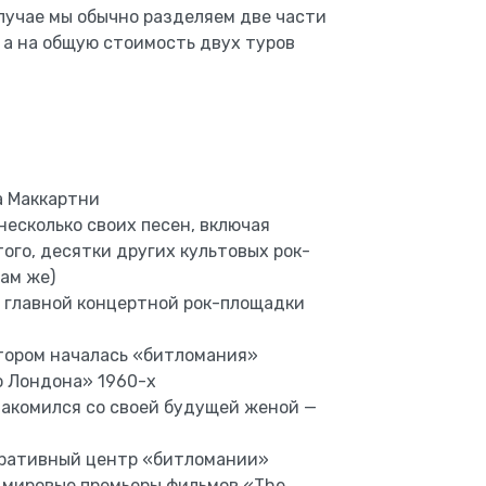
 случае мы обычно разделяем две части
 а на общую стоимость двух туров
а Маккартни
несколько своих песен, включая
ого, десятки других культовых рок-
ам же)
— главной концертной рок-площадки
отором началась «битломания»
о Лондона» 1960-х
накомился со своей будущей женой —
ративный центр «битломании»
е мировые премьеры фильмов «The