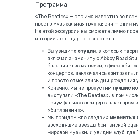
Программа
«The Beatles» — это имя известно во всем
просто музыкальная группа: они — один и
На этой экскурсии вы сможете лично пос
истории легендарного квартета.
Вы увидите
студии
, в которых твор
включая знаменитую Abbey Road Stu
большинство их песен; офисы «битло
концертов, заключались контракты, 
и просто отмечались дни рождения 
Конечно, мы не пропустим
лучшие к
выступали «The Beatles», в том числе
триумфального концерта в котором в
«битломания».
Мы пройдем «по следам»
именитых 
восходящие звезды британской сцен
мировой музыки, и увидим клуб, где