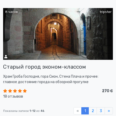
8 часов
tripster
Cтарый город эконом-классом
Храм Гроба Господня, гора Сион, Стена Плача и прочее:
главное достояние города на обзорной прогулке
270 €
18 отзывов
«
1
2
3
»
Показаны записи
1-12
из
46
.