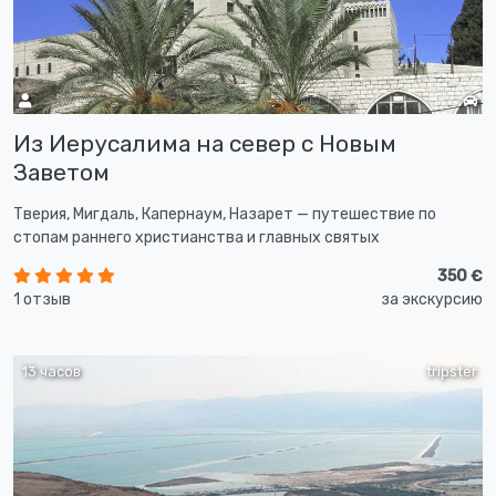
Из Иерусалима на север с Новым
Заветом
Тверия, Мигдаль, Капернаум, Назарет — путешествие по
стопам раннего христианства и главных святых
350 €
1 отзыв
за экскурсию
13 часов
tripster