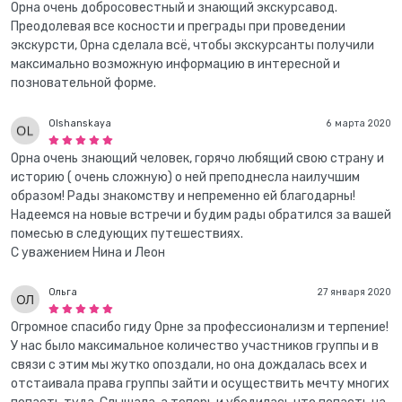
Орна очень добросовестный и знающий экскурсавод.
Преодолевая все косности и преграды при проведении
экскурсти, Орна сделала всё, чтобы экскурсанты получили
максимально возможную информацию в интересной и
позновательной форме.
Olshanskaya
6 марта 2020
Орна очень знающий человек, горячо любящий свою страну и
историю ( очень сложную) о ней преподнесла наилучшим
образом! Рады знакомству и непременно ей благодарны!
Надеемся на новые встречи и будим рады обратился за вашей
помесью в следующих путешествиях.
С уважением Нина и Леон
Ольга
27 января 2020
Огромное спасибо гиду Орне за профессионализм и терпение!
У нас было максимальное количество участников группы и в
связи с этим мы жутко опоздали, но она дождалась всех и
отстаивала права группы зайти и осуществить мечту многих