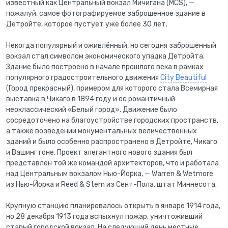
известный как Центральный вокзал Мичигана (MCS), —
пожалуй, самое фотографируемое заброшенное здание в
Детройте, которое пустует уже более 30 лет.
Некогда популярный и оживлённый, но сегодня заброшенный
вокзал стал символом экономического упадка Детройта.
Здание было построено в начале прошлого века в рамках
популярного градостроительного движения
City Beautiful
(Город прекрасный), примером для которого стала Всемирная
выставка в Чикаго в 1894 году и её романтичный
неоклассический «Белый город». Движение было
сосредоточено на благоустройстве городских пространств,
а также возведении монументальных величественных
зданий и было особенно распространено в Детройте, Чикаго
и Вашингтоне. Проект элегантного нового здания был
представлен той же командой архитекторов, что и работала
над Центральным вокзалом Нью-Йорка, — Warren & Wetmore
из Нью-Йорка и Reed & Stem из Сент-Пола, штат Миннесота.
Крупную станцию планировалось открыть в январе 1914 года,
но 28 декабря 1913 года вспыхнул пожар, уничтоживший
старый городской вокзал. На следующий день местные