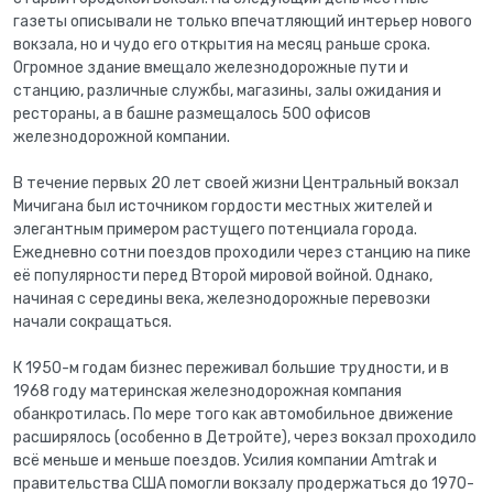
газеты описывали не только впечатляющий интерьер нового
вокзала, но и чудо его открытия на месяц раньше срока.
Огромное здание вмещало железнодорожные пути и
станцию, различные службы, магазины, залы ожидания и
рестораны, а в башне размещалось 500 офисов
железнодорожной компании.
В течение первых 20 лет своей жизни Центральный вокзал
Мичигана был источником гордости местных жителей и
элегантным примером растущего потенциала города.
Ежедневно сотни поездов проходили через станцию на пике
её популярности перед Второй мировой войной. Однако,
начиная с середины века, железнодорожные перевозки
начали сокращаться.
К 1950-м годам бизнес переживал большие трудности, и в
1968 году материнская железнодорожная компания
обанкротилась. По мере того как автомобильное движение
расширялось (особенно в Детройте), через вокзал проходило
всё меньше и меньше поездов. Усилия компании Amtrak и
правительства США помогли вокзалу продержаться до 1970-