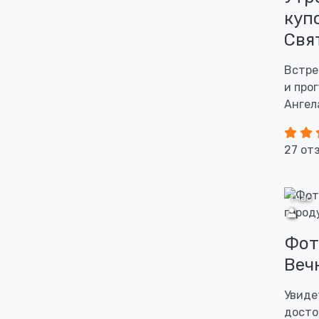
куп
Свя
Встре
и про
Ангел
27 от
1 час
Фот
Веч
Увиде
досто