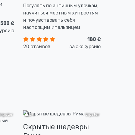
и
Погулять по античным улочкам,
научиться местным хитростям
и почувствовать себя
500 €
настоящим итальянцем
курсию
180 €
20 отзывов
за экскурсию
tripster
2,5 ч
tripster
Скрытые шедевры