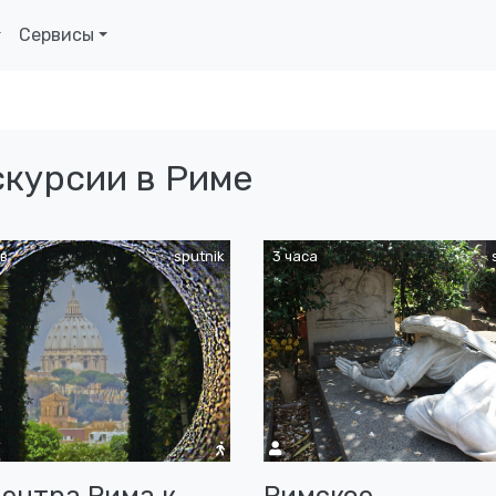
Сервисы
скурсии в Риме
в
sputnik
3 часа