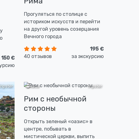
Рима
Прогуляться по столице с
историком искусств и перейти
на другой уровень созерцания
му
Вечного города
о
195 €
40 отзывов
за экскурсию
150 €
курсию
tripster
3 часа
tripster
Рим с необычной
стороны
Открыть зеленый «оазис» в
центре, побывать в
мистической церкви, выпить