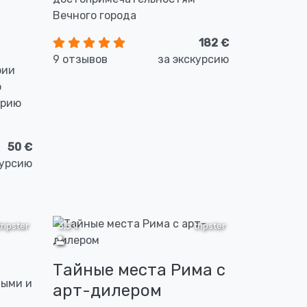
Вечного города
182 €
9 отзывов
за экскурсию
рии
о
орию
50 €
курсию
tripster
3,5 ч
tripster
Тайные места Рима с
ными и
арт-дилером