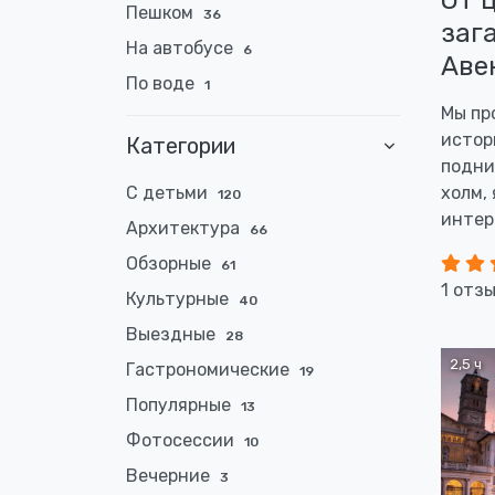
От 
Пешком
36
заг
На автобусе
6
Аве
По воде
1
Мы пр
истор
Категории
подни
С детьми
холм,
120
интер
Архитектура
66
Обзорные
61
1 отз
Культурные
40
Выездные
28
2,5 ч
Гастрономические
19
Популярные
13
Фотосессии
10
Вечерние
3