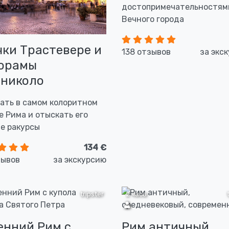
достопримечательностям
Вечного города
чки Трастевере и
138 отзывов
за экс
орамы
николо
ать в самом колоритном
е Рима и отыскать его
е ракурсы
134 €
зывов
за экскурсию
tripster
2 часа
енний Рим с
Рим античный,