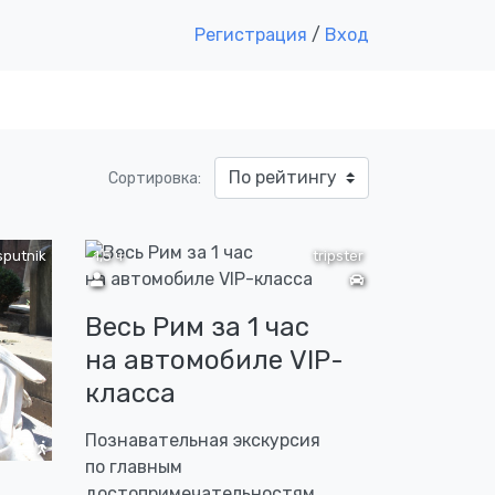
Регистрация
/
Вход
Сортировка:
sputnik
1,5 ч
tripster
Весь Рим за 1 час
на автомобиле VIP-
класса
Познавательная экскурсия
по главным
достопримечательностям