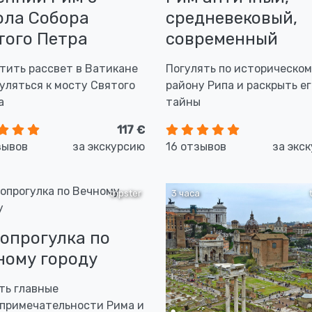
ола Собора
средневековый,
того Петра
современный
тить рассвет в Ватикане
Погулять по историческо
гуляться к мосту Святого
району Рипа и раскрыть ег
а
тайны
117 €
зывов
за экскурсию
16 отзывов
за экс
tripster
3 часа
опрогулка по
ному городу
ть главные
примечательности Рима и