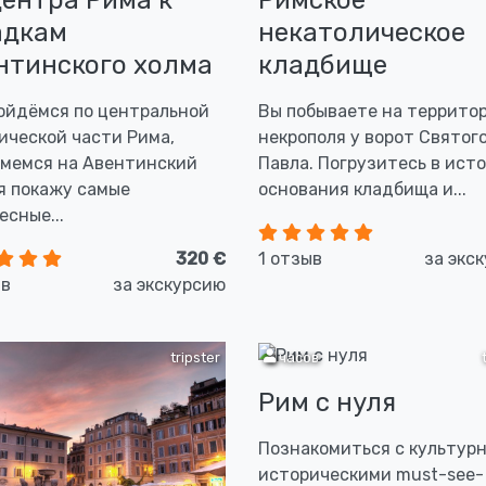
центра Рима к
Римское
адкам
некатолическое
нтинского холма
кладбище
ойдёмся по центральной
Вы побываете на террито
ической части Рима,
некрополя у ворот Святог
мемся на Авентинский
Павла. Погрузитесь в ист
 я покажу самые
основания кладбища и...
есные...
320 €
1 отзыв
за экс
ыв
за экскурсию
tripster
6 часов
Рим с нуля
Познакомиться с культур
историческими must-see-