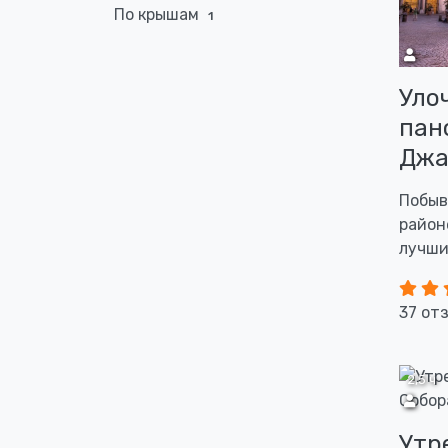
По крышам
1
Уло
пан
Джа
Побыв
район
лучши
37 от
2,5 ч
Утр