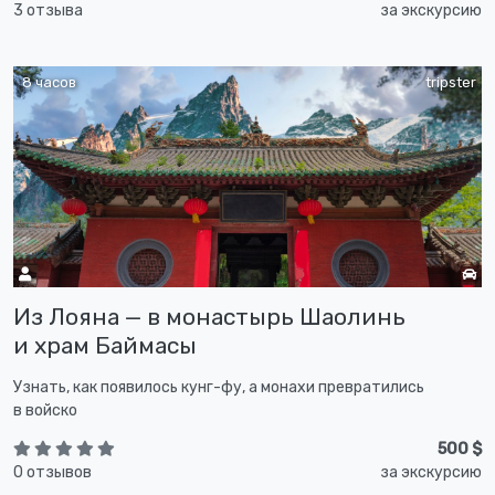
3 отзыва
за экскурсию
8 часов
tripster
Из Лояна — в монастырь Шаолинь
и храм Баймасы
Узнать, как появилось кунг-фу, а монахи превратились
в войско
500 $
0 отзывов
за экскурсию