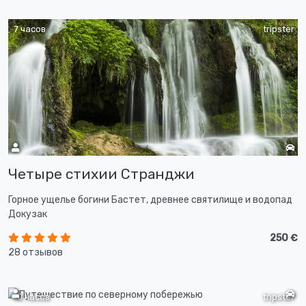
7 часов
tripster
Четыре стихии Странджи
Горное ущелье богини Бастет, древнее святилище и водопад
Докузак
250 €
28 отзывов
10 часов
tripster