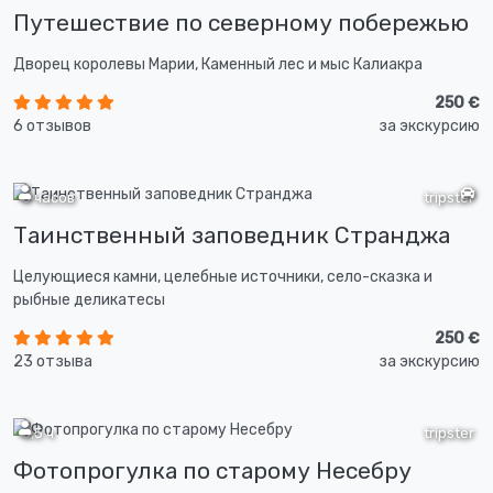
Путешествие по северному побережью
Дворец королевы Марии, Каменный лес и мыс Калиакра
250 €
6 отзывов
за экскурсию
5 часов
tripster
Таинственный заповедник Странджа
Целующиеся камни, целебные источники, село-сказка и
рыбные деликатесы
250 €
23 отзыва
за экскурсию
3,5 ч
tripster
Фотопрогулка по старому Несебру