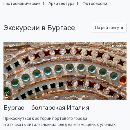
Гастрономические
Архитектура
Фотосессии
1
1
1
Экскурсии в Бургасе
3 часа
tripster
Бургас — болгарская Италия
Прикоснуться к истории портового города
и отыскать «итальянский» след на его мощеных улочках