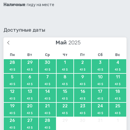
Наличные
: гиду на месте
Доступные даты
Май
Пн
Вт
Ср
Чт
Пт
Сб
Вс
28
29
30
1
2
3
4
43 $
43 $
43 $
43 $
43 $
43 $
43 $
5
6
7
8
9
10
11
43 $
43 $
43 $
43 $
43 $
43 $
43 $
12
13
14
15
16
17
18
43 $
43 $
43 $
43 $
43 $
43 $
43 $
19
20
21
22
23
24
25
43 $
43 $
43 $
43 $
43 $
43 $
43 $
26
27
28
29
30
31
1
43 $
43 $
43 $