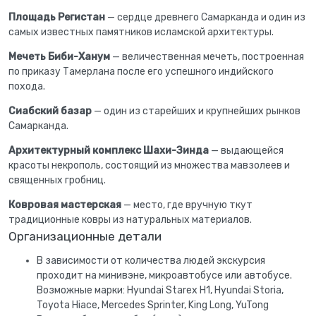
Площадь Регистан
— сердце древнего Самарканда и один из
самых известных памятников исламской архитектуры.
Мечеть Биби-Ханум
— величественная мечеть, построенная
по приказу Тамерлана после его успешного индийского
похода.
Сиабский базар
— один из старейших и крупнейших рынков
Самарканда.
Архитектурный комплекс Шахи-Зинда
— выдающейся
красоты некрополь, состоящий из множества мавзолеев и
священных гробниц.
Ковровая мастерская
— место, где вручную ткут
традиционные ковры из натуральных материалов.
Организационные детали
В зависимости от количества людей экскурсия
проходит на минивэне, микроавтобусе или автобусе.
Возможные марки: Hyundai Starex H1, Hyundai Storia,
Toyota Hiace, Mercedes Sprinter, King Long, YuTong