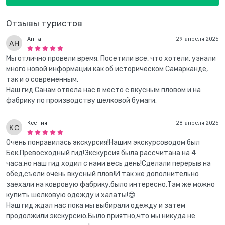
Отзывы туристов
Анна
29 апреля 2025
Мы отлично провели время. Посетили все, что хотели, узнали
много новой информации как об историческом Самарканде,
так и о современным.
Наш гид Санам отвела нас в место с вкусным пловом и на
фабрику по производству шелковой бумаги.
Ксения
28 апреля 2025
Очень понравилась экскурсия!Нашим экскурсоводом был
Бек.Превосходный гид!Экскурсия была рассчитана на 4
часа,но наш гид ходил с нами весь день!Сделали перерыв на
обед,съели очень вкусный плов!И так же дополнительно
заехали на ковровую фабрику,было интересно.Там же можно
купить шелковую одежду и халаты!😍
Наш гид ждал нас пока мы выбирали одежду и затем
продолжили экскурсию.Было приятно,что мы никуда не