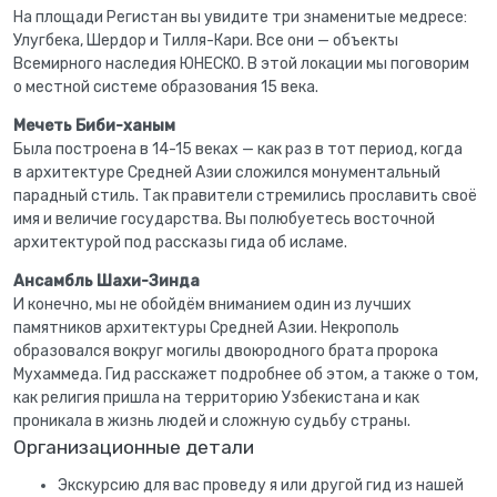
На площади Регистан вы увидите три знаменитые медресе:
Улугбека, Шердор и Тилля-Кари. Все они — объекты
Всемирного наследия ЮНЕСКО. В этой локации мы поговорим
о местной системе образования 15 века.
Мечеть Биби-ханым
Была построена в 14-15 веках — как раз в тот период, когда
в архитектуре Средней Азии сложился монументальный
парадный стиль. Так правители стремились прославить своё
имя и величие государства. Вы полюбуетесь восточной
архитектурой под рассказы гида об исламе.
Ансамбль Шахи-Зинда
И конечно, мы не обойдём вниманием один из лучших
памятников архитектуры Средней Азии. Некрополь
образовался вокруг могилы двоюродного брата пророка
Мухаммеда. Гид расскажет подробнее об этом, а также о том,
как религия пришла на территорию Узбекистана и как
проникала в жизнь людей и сложную судьбу страны.
Организационные детали
Экскурсию для вас проведу я или другой гид из нашей