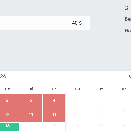
С
Ба
40 $
На
Пт
Сб
Вс
Пн
Вт
Ср
2
3
4
2
3
4
9
10
11
16
17
18
9
10
11