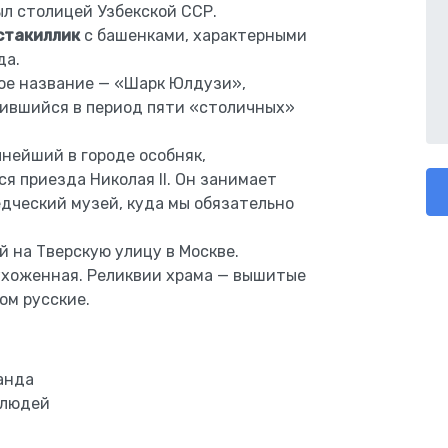
был столицей Узбекской ССР.
стакиллик
с башенками, характерными
да.
гое название — «Шарк Юлдузи»,
вившийся в период пяти «столичных»
нейший в городе особняк,
я приезда Николая II. Он занимает
едческий музей, куда мы обязательно
й на Тверскую улицу в Москве.
 ухоженная. Реликвии храма — вышитые
ом русские.
анда
 людей