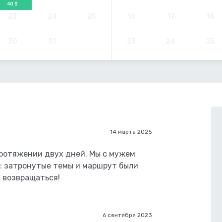
40 $
23
24
25
16
17
18
30
31
23
24
25
14 марта 2025
протяжении двух дней. Мы с мужем
: затронутые темы и маршрут были
 возвращаться!
6 сентября 2023