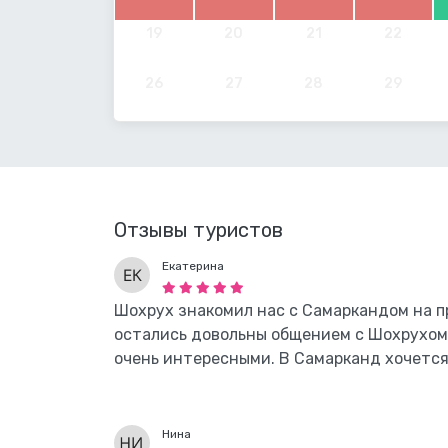
19
20
21
22
26
27
28
29
Отзывы туристов
Екатерина
Шохрух знакомил нас с Самаркандом на 
остались довольны общением с Шохрухом
очень интересными. В Самарканд хочется
Нина