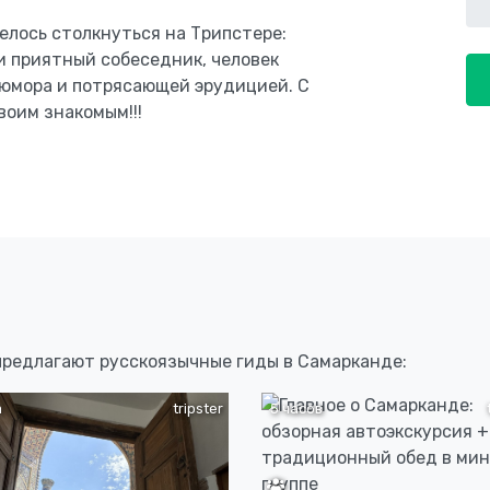
елось столкнуться на Трипстере:
и приятный собеседник, человек
 юмора и потрясающей эрудицией. С
воим знакомым!!!
 предлагают русскоязычные гиды в Самарканде:
а
tripster
5 часов