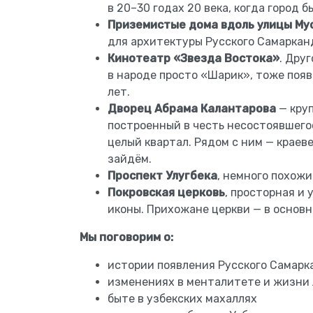
в 20–30 годах 20 века, когда город 
Приземистые дома вдоль улицы Му
для архитектуры Русского Самаркан
Кинотеатр «Звезда Востока»
. Дру
в народе просто «Шарик», тоже поя
лет.
Дворец Абрама Калантарова
— круп
построенный в честь несостоявшегос
целый квартал. Рядом с ним — краев
зайдём.
Проспект Улугбека
, немного похожи
Покровская церковь
, просторная и
иконы. Прихожане церкви — в основн
Мы поговорим о:
истории появления Русского Самарк
изменениях в менталитете и жизни
быте в узбекских махаллях