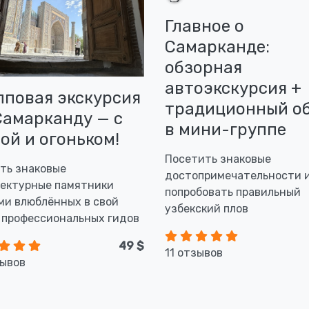
Главное о
Самарканде:
обзорная
автоэкскурсия +
пповая экскурсия
традиционный о
Самарканду — с
в мини-группе
ой и огоньком!
Посетить знаковые
ть знаковые
достопримечательности 
ектурные памятники
попробовать правильный
ми влюблённых в свой
узбекский плов
 профессиональных гидов
49 $
11 отзывов
зывов