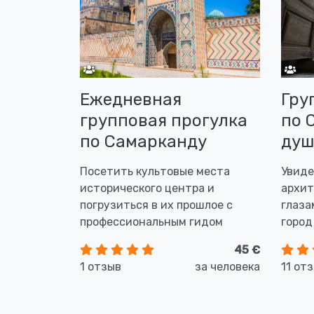
Ежедневная
Гру
групповая прогулка
по 
по Самарканду
душ
Посетить культовые места
Увиде
исторического центра и
архит
погрузиться в их прошлое с
глаза
профессиональным гидом
город
45 €
1 отзыв
за человека
11 от