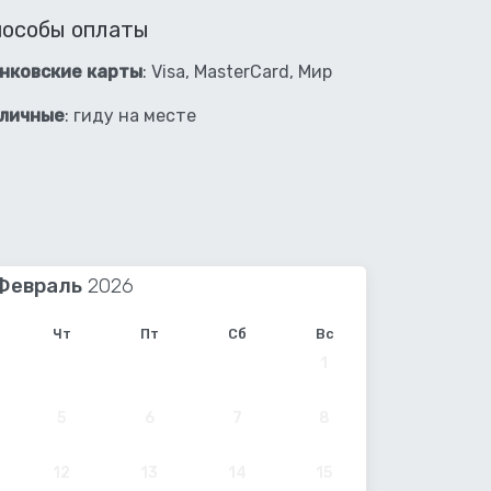
пособы оплаты
нковские карты
: Visa, MasterCard, Мир
личные
: гиду на месте
Февраль
Чт
Пт
Сб
Вс
1
5
6
7
8
12
13
14
15