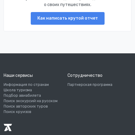
о своих путешествиях.
Как написать крутой отчет
Наши сервисы
Сотрудничество
Информация по странам
Партнерская программа
Школа туризма
Подбор авиабилета
Поиск экскурсий на русском
Поиск авторских туров
Поиск круизов