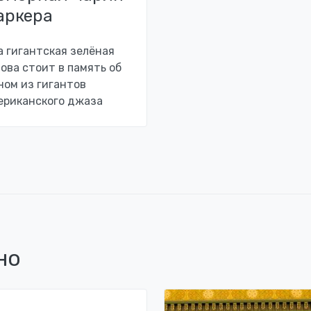
аркера
а гигантская зелёная
лова стоит в память об
ном из гигантов
ериканского джаза
но