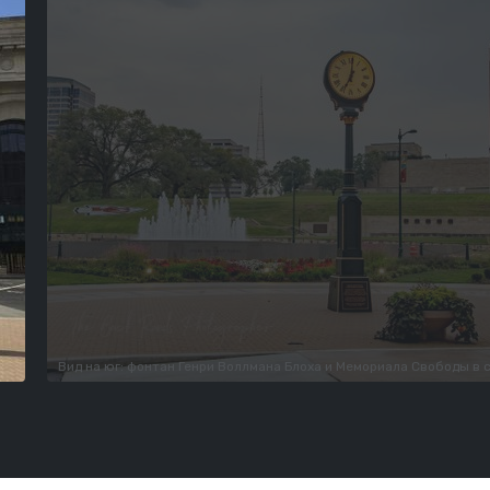
Вид на юг: фонтан Генри Воллмана Блоха и Мемориала Свободы в 