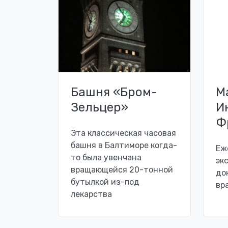
Башня «Бром-
М
Зельцер»
И
Ф
Эта классическая часовая
башня в Балтиморе когда-
Еж
то была увенчана
эк
вращающейся 20-тонной
до
бутылкой из-под
вр
лекарства