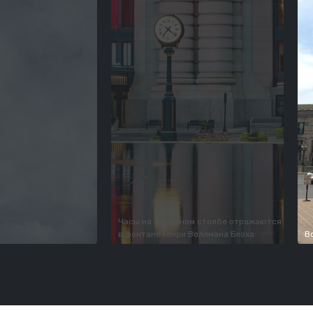
Часы на фонарном столбе отражаются
в фонтане Генри Воллмана Блоха
В