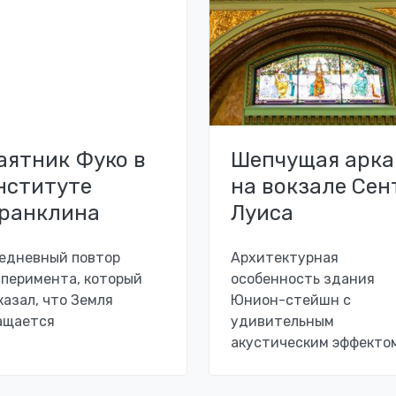
аятник Фуко в
Шепчущая арка
нституте
на вокзале Сен
ранклина
Луиса
едневный повтор
Архитектурная
сперимента, который
особенность здания
казал, что Земля
Юнион-стейшн с
ащается
удивительным
акустическим эффекто