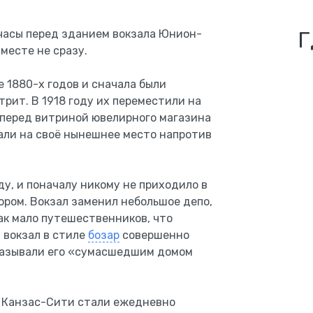
Г
часы перед зданием вокзала Юнион-
месте не сразу.
 1880-х годов и сначала были
трит. В 1918 году их переместили на
 перед витриной ювелирного магазина
хали на своё нынешнее место напротив
у, и поначалу никому не приходило в
ором. Вокзал заменил небольшое депо,
ак мало путешественников, что
 вокзал в стиле
бозар
совершенно
называли его «сумасшедшим домом
з Канзас-Сити стали ежедневно