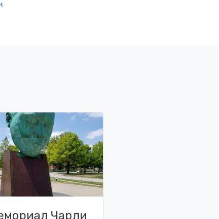
н
емориал Чарли