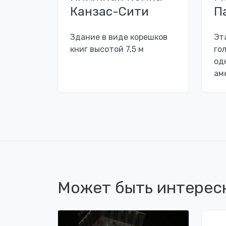
Канзас-Сити
П
Здание в виде корешков
Эт
книг высотой 7,5 м
го
од
ам
Может быть интерес