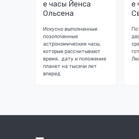
е часы Йенса
е
Ольсена
С
Искусно выполненные
По
позолоченные
дв
астрономические часы,
ср
которые рассчитывают
го
время, дату и положение
Лю
планет на тысячи лет
вперед