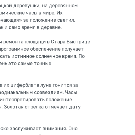
ацкой деревушки, на деревянном
мические часы в мире. Их
ечающая» за положение светил,
к и само время в деревне.
мя ремонта площади в Стара Быстрице
 программное обеспечение получает
жать истинное солнечное время. По
ень это самые точные
а их циферблате луна гонится за
 зодиакальным созвездиям. Часы
и интерпретировать положение
ы. Золотая стрелка отмечает дату
акже заслуживает внимания. Оно