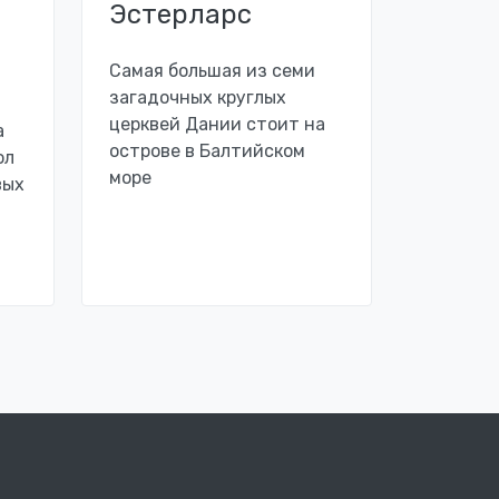
Эстерларс
Самая большая из семи
загадочных круглых
церквей Дании стоит на
а
острове в Балтийском
ол
море
вых