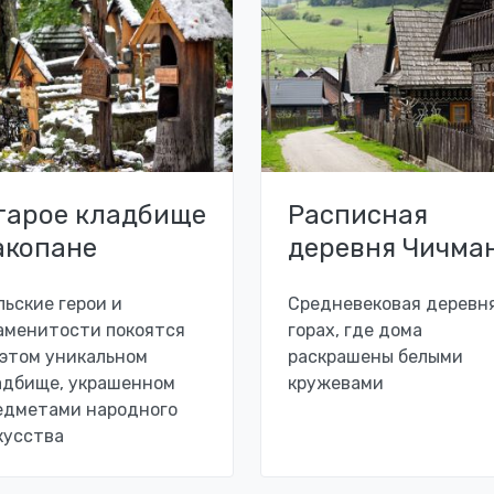
тарое кладбище
Расписная
акопане
деревня Чичма
льские герои и
Средневековая деревня
аменитости покоятся
горах, где дома
 этом уникальном
раскрашены белыми
адбище, украшенном
кружевами
едметами народного
кусства