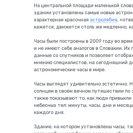
На центральной площади маленькой слов
здании установлены самые новые астроно
характерная красочная
астролябия
, «отв
кажется, движется столь же медленно, ка
Часы были построены в 2009 году во вре
и не имеют себе аналогов в Словакии. Их
данные со спутников и позволяет отобра
мнению специалистов, на сегодняшний д
астрономические часы в мире.
Часы выглядят удивительно эстетично. Н
солнцем в своём вечном путешествии по
также показывают то, как люди привыкл
небесных тел: минуты, часы, дни и месяц
каждого дня.
Здание, на котором установлены часы, т