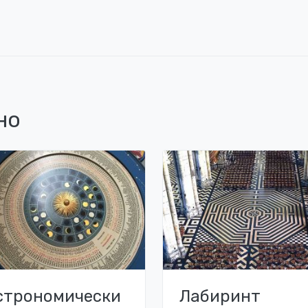
но
строномически
Лабиринт