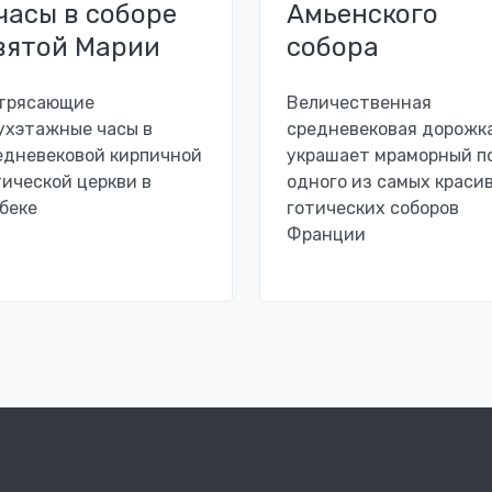
 часы в соборе
Амьенского
вятой Марии
собора
трясающие
Величественная
ухэтажные часы в
средневековая дорожк
едневековой кирпичной
украшает мраморный п
тической церкви в
одного из самых краси
беке
готических соборов
Франции