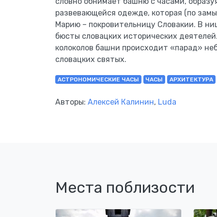
словно обнимает башню с часами, образ
развевающейся одежде, которая (по зам
Марию – покровительницу Словакии. В ни
бюсты словацких исторических деятелей.
колоколов башни происходит «парад» не
словацких святых.
АСТРОНОМИЧЕСКИЕ ЧАСЫ
ЧАСЫ
АРХИТЕКТУРА
Авторы:
Алексей Калинин
,
Luda
Места поблизости