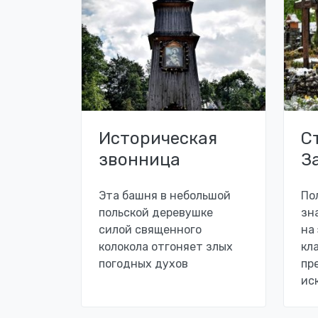
Историческая
С
звонница
З
Эта башня в небольшой
По
польской деревушке
зн
силой священного
на
колокола отгоняет злых
кл
погодных духов
пр
ис