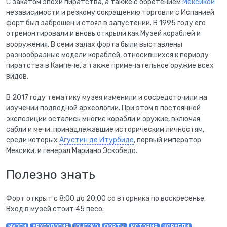
С закатом эпохи пиратства, а также с обретением
Мексикой
независимости и резкому сокращению торговли с Испанией
форт был заброшен и стоял в запустении. В 1995 году его
отремонтировали и вновь открыли как Музей кораблей и
вооружения. В семи залах форта были выставлены
разнообразные модели кораблей, относившихся к периоду
пиратства в Кампече, а также примечательное оружие всех
видов.
В 2017 году тематику музея изменили и сосредоточили на
изучении подводной археологии. При этом в постоянной
экспозиции остались многие корабли и оружие, включая
сабли и мечи, принадлежавшие историческим личностям,
среди которых
Агустин де Итурбиде
, первый император
Мексики, и генерал Мариано Эскобедо.
Полезно знать
Форт открыт с 8:00 до 20:00 со вторника по воскресенье.
Вход в музей стоит 45 песо.
МУЗЕИ
АРХЕОЛОГИЯ
ЮНЕСКО
ФОРТЫ
ИСТОРИЯ
КОРАБЛИ