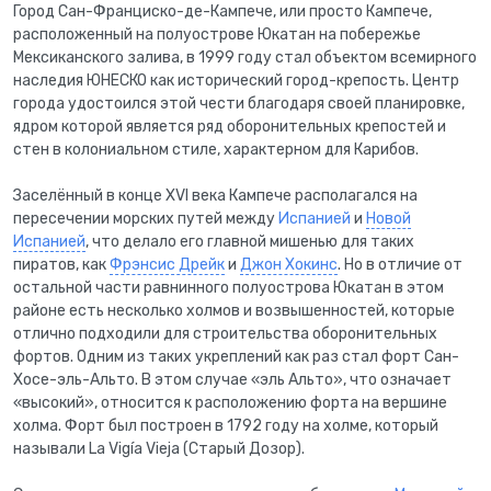
Город Сан-Франциско-де-Кампече, или просто Кампече,
расположенный на полуострове Юкатан на побережье
Мексиканского залива, в 1999 году стал объектом всемирного
наследия ЮНЕСКО как исторический город-крепость. Центр
города удостоился этой чести благодаря своей планировке,
ядром которой является ряд оборонительных крепостей и
стен в колониальном стиле, характерном для Карибов.
Заселённый в конце XVI века Кампече располагался на
пересечении морских путей между
Испанией
и
Новой
Испанией
, что делало его главной мишенью для таких
пиратов, как
Фрэнсис Дрейк
и
Джон Хокинс
. Но в отличие от
остальной части равнинного полуострова Юкатан в этом
районе есть несколько холмов и возвышенностей, которые
отлично подходили для строительства оборонительных
фортов. Одним из таких укреплений как раз стал форт Сан-
Хосе-эль-Альто. В этом случае «эль Альто», что означает
«высокий», относится к расположению форта на вершине
холма. Форт был построен в 1792 году на холме, который
называли La Vigía Vieja (Старый Дозор).