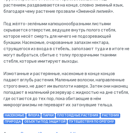
растением, раздваиваются на конце, словно змеиный язык,
благодаря чему растение прозвали «Змеиной лилией».
Под жёлто-зелёными капюшонообразными листьями
скрывается отверстие, ведущее внутрь полого стебля,
которое несёт смерть для ничего не подозревающей
букашки. Насекомые, очарованные запахом нектара,
струящегося из входа в стебель, заползают туда и в итоге не
могут выбраться, сбитые с толку прозрачными тканями
стебля, которые имитируют выходы.
Измотанные и растерянные, насекомые в конце концов
падают вглубь растения. Маленькие волоски, направленные
строго вниз, не дают им выползти наверх. Затем они наконец
попадают в маленький резервуар с жидкостью на дне стебля,
где остаются до тех пор, пока обитающие в нём
микроорганизмы не переварят их затонувшие тельца.
НАСЕКОМЫЕ
ФЛОРА
ПАРКИ
ПЛОТОЯДНЫЕ РАСТЕНИЯ
РАСТЕНИЯ
ПРИРОДА
ОБЪЕКТЫ ПОД ЗАЩИТОЙ
ПУТЕШЕСТВУЯ ПО ОРЕГОНУ