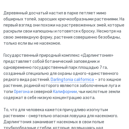
Деревянный досчатый настил в парке петляет мимо
обширных топей, заросших крючкообразными растениями. На
первый взгляд они похожи на растревоженных змей, которые
раскрыли свои капюшоны и готовятся к броску. Несмотря на
свою змеевидную форму, растения совершенно безобидны,
только если вы не насекомое.
Государственный природный комплекс «Дарлингтония»
представляет собой ботанический заповедник и
одновременно государственный парк площадью 7 га,
созданный специально для охраны одного-единственного
редкого вида растений.
Darlingtonia californica
-
это хищное
растение, родиной которого являются заболоченные луга и
топи
Орегона
и северной
Калифорнии
, чьи кислотные земли
содержат в себе низкую концентрацию азота.
То, что для человека кажется причудливо изогнутым
растением - смертельно опасная ловушка для насекомого.
Дарлингтония заманивает насекомых в свои полые
трубкообразные стебли, которые, возвышаясь над