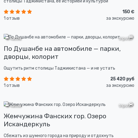
столицы Таджикистана, её историей и культурой
150 €
1 отзыв
за экскурсию
8 часов
tripster
По Душанбе на автомобиле — парки,
дворцы, колорит
Ощутить ритм столицы Таджикистана — и не устать
25 420 руб
1 отзыв
за экскурсию
8 часов
tripster
Жемчужина Фанских гор. Озеро
Искандеркуль
Сбежать из шумного города на природу и отдохнуть