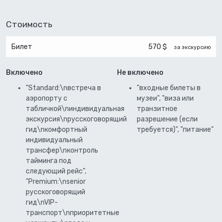
Стоимость
Билет
570 $
за экскурсию
Включено
Не включено
"Standard:\nвстреча в
"входные билеты в
аэропорту с
музеи", "виза или
табличкой\nиндивидуальная
транзитное
экскурсия\nрусскоговорящий
разрешение (если
гид\nкомфортный
требуется)", "питание"
индивидуальный
трансфер\nконтроль
тайминга под
следующий рейс",
"Premium:\nsenior
русскоговорящий
гид\nVIP-
транспорт\nприоритетные