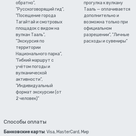
обратно",
прогулка к вулкану
"Русскоговорящий гид",
Тааль — оплачивается
"Посещение города
дополнительно и
Тагайтай и смотровых
возможна только при
площадок с видом на
официальном
вулкан Тааль",
разрешении", "Личные
"Экскурсия по
расходы и сувениры"
территории
Национального парка",
"Гибкий маршрут с
учётом погоды и
вулканической
активности",
"Индивидуальный
формат экскурсии (от
2 человек)"
Способы оплаты
Банковские карты
: Visa, MasterCard, Мир