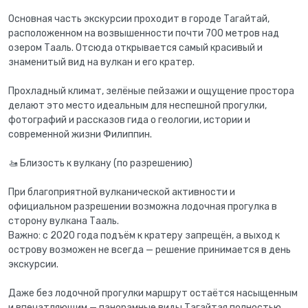
Основная часть экскурсии проходит в городе Тагайтай,
расположенном на возвышенности почти 700 метров над
озером Тааль. Отсюда открывается самый красивый и
знаменитый вид на вулкан и его кратер.
Прохладный климат, зелёные пейзажи и ощущение простора
делают это место идеальным для неспешной прогулки,
фотографий и рассказов гида о геологии, истории и
современной жизни Филиппин.
🚤 Близость к вулкану (по разрешению)
При благоприятной вулканической активности и
официальном разрешении возможна лодочная прогулка в
сторону вулкана Тааль.
Важно: с 2020 года подъём к кратеру запрещён, а выход к
острову возможен не всегда — решение принимается в день
экскурсии.
Даже без лодочной прогулки маршрут остаётся насыщенным
и впечатляющим — панорамные виды Тагайтая полностью