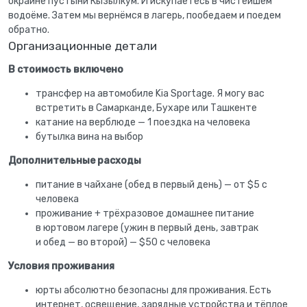
окраине пустыни Кызылкум. И искупаетесь в чистейшем
водоёме. Затем мы вернёмся в лагерь, пообедаем и поедем
обратно.
Организационные детали
В стоимость включено
трансфер на автомобиле Kia Sportage. Я могу вас
встретить в Самарканде, Бухаре или Ташкенте
катание на верблюде — 1 поездка на человека
бутылка вина на выбор
Дополнительные расходы
питание в чайхане (обед в первый день) — от $5 с
человека
проживание + трёхразовое домашнее питание
в юртовом лагере (ужин в первый день, завтрак
и обед — во второй) — $50 с человека
Условия проживания
юрты абсолютно безопасны для проживания. Есть
интернет, освещение, зарядные устройства и тёплое