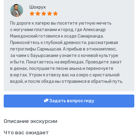
Шохрух
По дороге к лагерю вы посетите уютную мечеть
с могучими платанами и город, где Александр
Македонский готовился к осаде Самарканда.
Прикоснётесь к глубокой древности, рассматривая
петроглифы Сармышсая. А прибыв в этнокомплекс,
за чаем с бауырсаками узнаете о кочевой культуре
и быте. Покатаетесь на верблюдах. Проводите закат
в дюнах, послушаете песни акына и переночуете
в юртах. Утром я отвезу вас на озеро с кристальной
водой, и после обеда мы отправимся в обратный путь.
Задать вопрос гиду
Описание экскурсии
Что вас ожидает