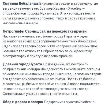
Святыня Дебаланда
. Вначале мы заедем в деревушку, где
вы увидите мечеть им. братьев Хасана и Хусейна —
сподвижников пророка Мухаммеда. Это настоящее место
силы, где всегда очень спокойно, тихо, и растут красивые
многовековые чинары.
Петроглифы Сармышсая: на перекрёстке времён
.
Наскальная живопись в районе города Нурата — одна
из наиболее ярких достопримечательностей Узбекистана.
Здесь представлено более 3000 изображений разных эпох.
Большинство относится к бронзовому веку. Я расскажу
о петроглифах и помогу с их расшифровкой.
Древний город Нурата
. По преданию, его построили
по приказу Александра Македонского. Вы услышите легенды
об основании и названии города. Выясните, насколько старше
его делают археологические открытия. Посетите бассейн
с золотыми рыбками и святой источник. А после подниметесь
на крепость, с которой полководец готовился к осаде
Самарканда, и увидите окрестности с высоты.
Обед и дорога к лагерю
. Подкрепимся в уютной чайхане