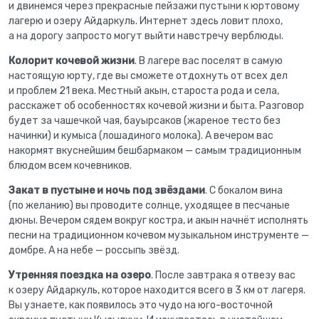
и двинемся через прекрасные пейзажи пустыни к юртовому
лагерю и озеру Айдаркуль. Интернет здесь ловит плохо,
а на дорогу запросто могут выйти навстречу верблюды.
Колорит кочевой жизни
. В лагере вас поселят в самую
настоящую юрту, где вы сможете отдохнуть от всех дел
и проблем 21 века. Местный акын, староста рода и села,
расскажет об особенностях кочевой жизни и быта. Разговор
будет за чашечкой чая, бауырсаков (жареное тесто без
начинки) и кумыса (лошадиного молока). А вечером вас
накормят вкуснейшим бешбармаком — самым традиционным
блюдом всем кочевников.
Закат в пустыне и ночь под звёздами
. С бокалом вина
(по желанию) вы проводите солнце, уходящее в песчаные
дюны. Вечером сядем вокруг костра, и акын начнёт исполнять
песни на традиционном кочевом музыкальном инструменте —
домбре. А на небе — россыпь звёзд.
Утренняя поездка на озеро
. После завтрака я отвезу вас
к озеру Айдаркуль, которое находится всего в 3 км от лагеря.
Вы узнаете, как появилось это чудо на юго-восточной