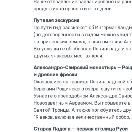
Наше отправление запланировано на ранн
продуктивно провести этот день.
Путевая экскурсия
По пути гид расскажет об Ингерманланди
(по договоренности с гидом можно увидет
на приневских землях, о святом князе Але
Вы услышите об обороне Ленинграда и зн
других знаковых местах края.
Александро-Свирский монастырь — Рощ
и древние фрески
Оказавшись на границе Ленинградской об
берегами Рощинского озера, ощутите не
Узнаете о преподобном Александре Свирс
Новозаветным Авраамом. Вы побываете в 
Святой Троицы. А также полюбуетесь др
19 веков, включая величественный собор.
Старая Ладога — первая столица Руси