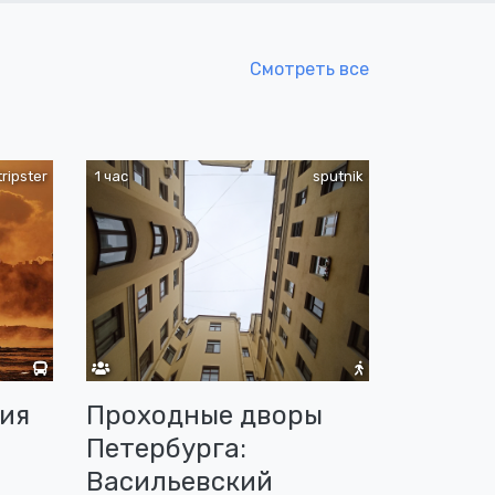
Смотреть все
tripster
1 час
sputnik
рия
Проходные дворы
Петербурга:
Васильевский