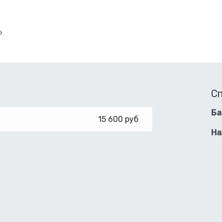
»
С
Ба
15 600 руб
На