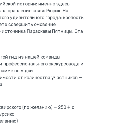
ийской истории: именно здесь
ал правление князь Рюрик. На
того удивительного города: крепость,
жете совершить омовение
о источника Параскевы Пятницы. Эта
угой гид из нашей команды
и профессионального экскурсовода и
рамме поездки
имости от количества участников —
а
вирского (по желанию) — 250 ₽ с
курсию;
желанию)