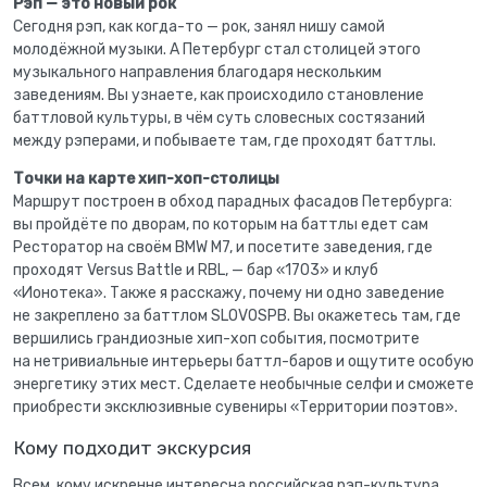
Рэп — это новый рок
Сегодня рэп, как когда-то — рок, занял нишу самой
молодёжной музыки. А Петербург стал столицей этого
музыкального направления благодаря нескольким
заведениям. Вы узнаете, как происходило становление
баттловой культуры, в чём суть словесных состязаний
между рэперами, и побываете там, где проходят баттлы.
Точки на карте хип-хоп-столицы
Маршрут построен в обход парадных фасадов Петербурга:
вы пройдёте по дворам, по которым на баттлы едет сам
Ресторатор на своём BMW М7, и посетите заведения, где
проходят Versus Battle и RBL, — бар «1703» и клуб
«Ионотека». Также я расскажу, почему ни одно заведение
не закреплено за баттлом SLOVOSPB. Вы окажетесь там, где
вершились грандиозные хип-хоп события, посмотрите
на нетривиальные интерьеры баттл-баров и ощутите особую
энергетику этих мест. Сделаете необычные селфи и сможете
приобрести эксклюзивные сувениры «Территории поэтов».
Кому подходит экскурсия
Всем, кому искренне интересна российская рэп-культура.