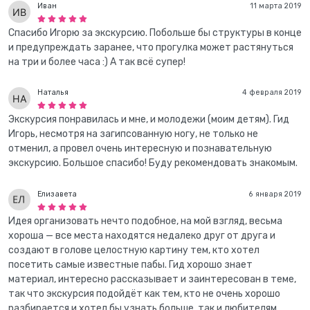
Иван
11 марта 2019
Спасибо Игорю за экскурсию. Побольше бы структуры в конце
и предупреждать заранее, что прогулка может растянуться
на три и более часа :) А так всё супер!
Наталья
4 февраля 2019
Экскурсия понравилась и мне, и молодежи (моим детям). Гид
Игорь, несмотря на загипсованную ногу, не только не
отменил, а провел очень интересную и познавательную
экскурсию. Большое спасибо! Буду рекомендовать знакомым.
Елизавета
6 января 2019
Идея организовать нечто подобное, на мой взгляд, весьма
хороша — все места находятся недалеко друг от друга и
создают в голове целостную картину тем, кто хотел
посетить самые известные пабы. Гид хорошо знает
материал, интересно рассказывает и заинтересован в теме,
так что экскурсия подойдёт как тем, кто не очень хорошо
разбирается и хотел бы узнать больше, так и любителям,