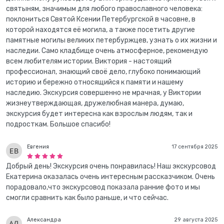
святыням, значимым для любого православного человека:
поклониться Святой Ксении Петербургской в часовне, в
которой находятся её могила, а также посетить другие
памятные могилы великих петербуржцев, узнать о их жизни и
наследии. Само кладбище очень атмосферное, рекомендую
всем любителям истории. Виктория - настоящий
профессионал, знающий своё дело, глубоко понимающий
историю и бережно относящийся к памяти и нашему
наследию. Экскурсия совершенно не мрачная, у Виктории
жизнеутверждающая, дружелюбная манера, думаю,
экскурсия будет интересна как взрослым людям, так и
подросткам. Большое спасибо!
Евгения
17 сентября 2025
Добрый день! Экскурсия очень понравилась! Наш экскурсовод
Екатерина оказалась очень интересным рассказчиком. Очень
порадовало,что экскурсовод показала ранние фото и мы
смогли сравнить как было раньше, и что сейчас.
Александра
29 августа 2025