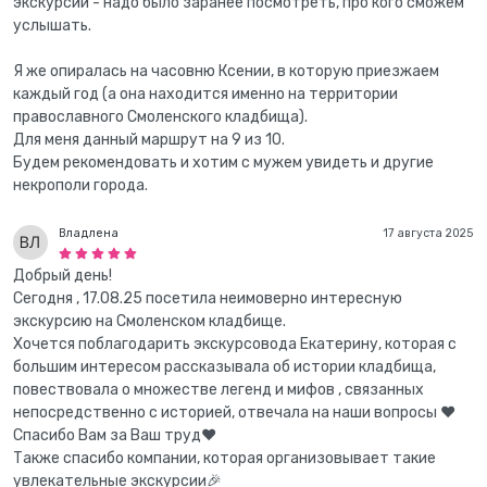
экскурсии - надо было заранее посмотреть, про кого сможем
услышать.
Я же опиралась на часовню Ксении, в которую приезжаем
каждый год (а она находится именно на территории
православного Смоленского кладбища).
Для меня данный маршрут на 9 из 10.
Будем рекомендовать и хотим с мужем увидеть и другие
некрополи города.
Владлена
17 августа 2025
Добрый день!
Сегодня , 17.08.25 посетила неимоверно интересную
экскурсию на Смоленском кладбище.
Хочется поблагодарить экскурсовода Екатерину, которая с
большим интересом рассказывала об истории кладбища,
повествовала о множестве легенд и мифов , связанных
непосредственно с историей, отвечала на наши вопросы ❤️
Спасибо Вам за Ваш труд❤️
Также спасибо компании, которая организовывает такие
увлекательные экскурсии🎉