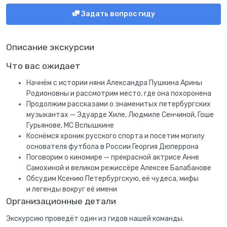
Задать вопрос гиду
Описание экскурсии
Что вас ожидает
Начнём с истории няни Александра Пушкина Арины
Родионовны и рассмотрим место, где она похоронена
Продолжим рассказами о знаменитых петербургских
музыкантах — Эдуарде Хиле, Людмиле Сенчиной, Гоше
Гурьянове, МС Вспышкине
Коснёмся хроник русского спорта и посетим могилу
основателя футбола в России Георгия Дюперрона
Поговорим о киномире — прекрасной актрисе Анне
Самохиной и великом режиссёре Алексее Балабанове
Обсудим Ксению Петербургскую, её чудеса, мифы
и легенды вокруг её имени
Организационные детали
Экскурсию проведёт один из гидов нашей команды.