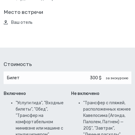
Место встречи
Ваш отель
Стоимость
Билет
300 $
за экскурсию
Включено
Не включено
"Услуги гида", "Входные
"Трансфер с пляжей,
билеты", "Обед",
расположенных южнее
"Трансфер на
Кавелосима (Агонда,
комфортабельном
Палолем, Патнем) —
минивэне или машине с
20$", "Завтрак",
кондиционером"
"Личные расходы"