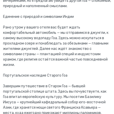
вечеринками, но я предлагаю увидеть другой Гоа — спокойный,
природный и наполненный смыслами.
Единение с природой и символами Индии
Рано утром у вашего отеля вас будет ждать
комфортабельный автомобиль — мы отправимся в джунгли, к
самому высокому водопаду Гоа. Здесь можно искупаться в
прохладном озере и понаблюдать за обезьянами — главными
жителями джунглей. Далее нас ждёт знакомство с
символами страны — плантацией специй и индуистским
храмом, где религия остаётся важной частью повседневной
жизни.
Португальское наследие Старого Гоа
Завершим путешествие в Старом Гоа — бывшей
португальской столице штата. Здесь вы почувствуете, как
Гоа впитал европейскую культуру. Мы посетим Базилику
Иисуса — крупнейший кафедральный собор юго-восточной
Азии, где хранятся мощи святого Франциска Ксавьера —
места, куда ежегодно приезжают миллионы паломников.