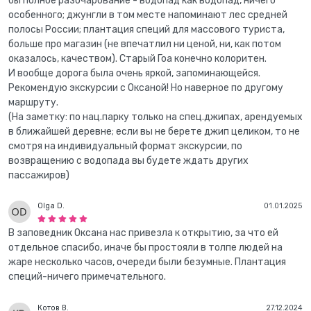
бы полное разочарование - водопад как водопад, ничего
особенного; джунгли в том месте напоминают лес средней
полосы России; плантация специй для массового туриста,
больше про магазин (не впечатлил ни ценой, ни, как потом
оказалось, качеством). Старый Гоа конечно колоритен.
И вообще дорога была очень яркой, запоминающейся.
Рекомендую экскурсии с Оксаной! Но наверное по другому
маршруту.
(На заметку: по нац.парку только на спец.джипах, арендуемых
в ближайшей деревне; если вы не берете джип целиком, то не
смотря на индивидуальный формат экскурсии, по
возвращению с водопада вы будете ждать других
пассажиров)
Olga D.
01.01.2025
В заповедник Оксана нас привезла к открытию, за что ей
отдельное спасибо, иначе бы простояли в толпе людей на
жаре несколько часов, очереди были безумные. Плантация
специй-ничего примечательного.
Котов В.
27.12.2024