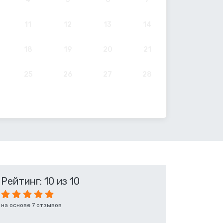
11
12
13
14
18
19
20
21
25
26
27
28
Рейтинг: 10 из 10
на основе 7 отзывов