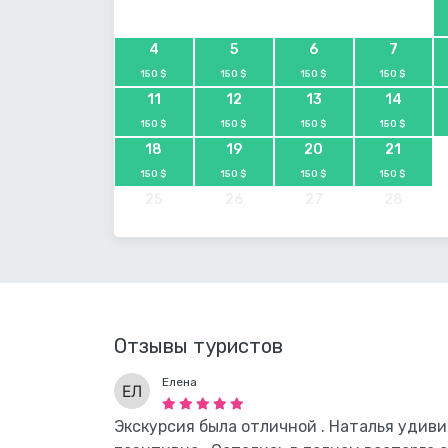
4
5
6
7
150 $
150 $
150 $
150 $
11
12
13
14
150 $
150 $
150 $
150 $
18
19
20
21
150 $
150 $
150 $
150 $
25
26
27
28
Отзывы туристов
Елена
Экскурсия была отличной . Наталья удиви