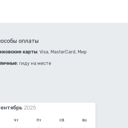
пособы оплаты
нковские карты
: Visa, MasterCard, Мир
личные
: гиду на месте
Сентябрь
Чт
Пт
Сб
Вс
4
5
6
7