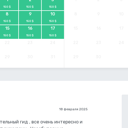
150 $
150 $
150 $
8
9
10
8
9
10
150 $
150 $
150 $
15
16
17
15
16
17
150 $
150 $
150 $
22
23
24
22
23
24
29
30
31
29
30
18 февраля 2025
тельный гид , все очень интересно и