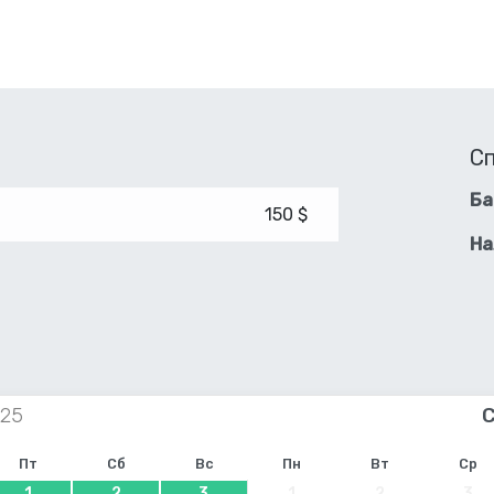
С
Ба
150 $
На
Пт
Сб
Вс
Пн
Вт
Ср
1
2
3
1
2
3