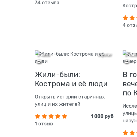
34 отзыва
Костр
4 отз
2 часа
tripster
2 час
Жили-были:
В г
Кострома и её люди
веч
по 
Открыть истории старинных
улиц и их жителей
Иссле
улицы
1 000 руб
наруж
1 отзыв