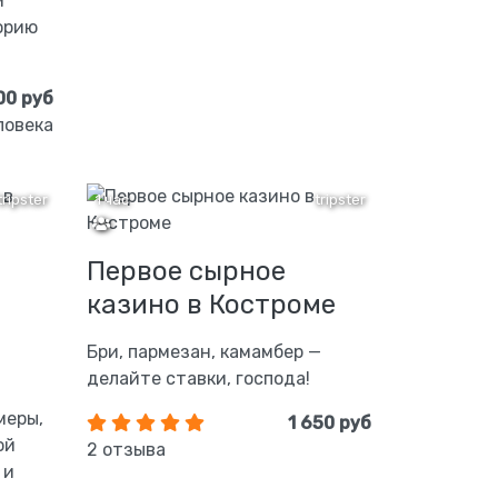
м
орию
00 руб
ловека
tripster
1 час
tripster
Первое сырное
казино в Костроме
Бри, пармезан, камамбер —
делайте ставки, господа!
меры,
1 650 руб
ой
2 отзыва
 и