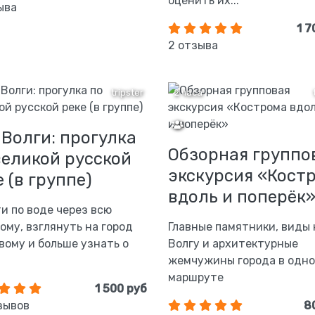
оценить их...
ыва
1 7
2 отзыва
tripster
2 часа
 Волги: прогулка
Обзорная группо
великой русской
экскурсия «Кост
 (в группе)
вдоль и поперёк
и по воде через всю
ому, взглянуть на город
Главные памятники, виды 
вому и больше узнать о
Волгу и архитектурные
жемчужины города в одн
маршруте
1 500 руб
зывов
8