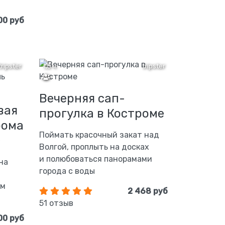
00 руб
tripster
1,5 ч
tripster
Вечерняя сап-
вая
прогулка в Костроме
рома
Поймать красочный закат над
»
Волгой, проплыть на досках
и полюбоваться панорамами
на
города с воды
ом
2 468 руб
51 отзыв
00 руб