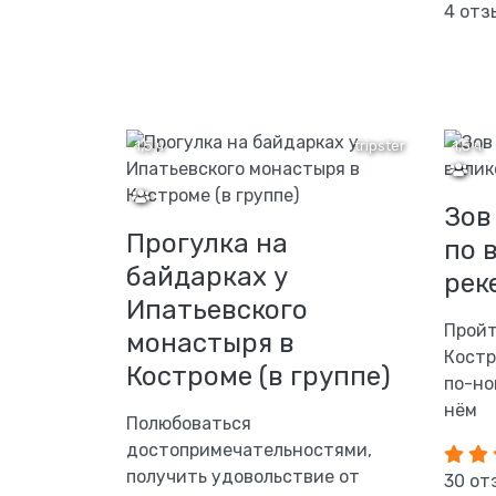
4 отз
1,5 ч
tripster
1,5 ч
Зов
Прогулка на
по 
байдарках у
реке
Ипатьевского
Пройт
монастыря в
Костр
Костроме (в группе)
по-но
нём
Полюбоваться
достопримечательностями,
получить удовольствие от
30 от