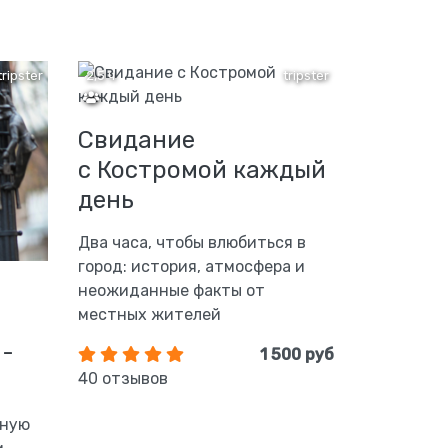
tripster
2,5 ч
tripster
Свидание
с Костромой каждый
день
Два часа, чтобы влюбиться в
город: история, атмосфера и
неожиданные факты от
местных жителей
м-
1 500 руб
40 отзывов
вную