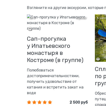
Взгляните на другие экскурсии, которые
1,5 ч
tripster
6 час
Сап-прогулка
у Ипатьевского
монастыря в
Костроме (в группе)
Спл
Полюбоваться
по 
достопримечательностями,
получить удовольствие от
гру
катания и встретить закат на
воде
Обрес
путеш
2 500 руб
споко