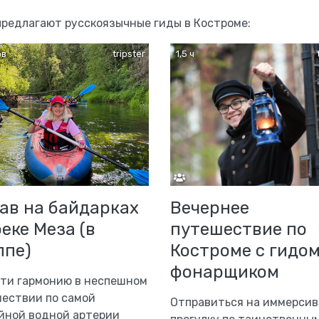
 предлагают русскоязычные гиды в Костроме:
ов
tripster
1,5 ч
ав на байдарках
Вечернее
реке Меза (в
путешествие по
ппе)
Костроме с гидо
фонарщиком
ти гармонию в неспешном
ествии по самой
Отправиться на иммерси
йной водной артерии