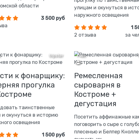
прогулку по таинственны
омской области
улицам и окунуться в ист
наружного освещения
3 500 руб
ыва
1 5
2 отзыва
за че
а
tripster
1 час
ости к фонарщику:
Ремесленная
ерняя прогулка
сыроварня в
Костроме
Костроме +
дегустация
довать таинственные
 и окунуться в историю
Посетить аффинажные ка
ного освещения
поговорить о сыре с голуб
плесенью и Белпер Кнолле
1 500 руб