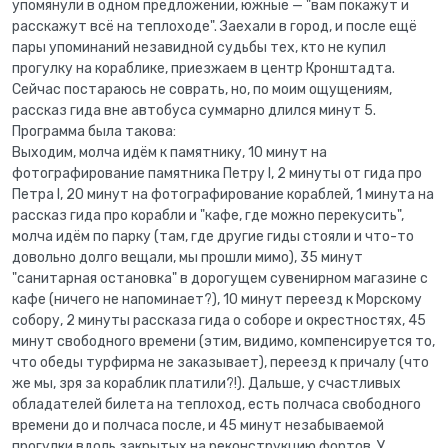
упомянули в одном предложении, южные — "вам покажут и
расскажут всё на теплоходе". Заехали в город, и после ещё
пары упоминаний незавидной судьбы тех, кто не купил
прогулку на кораблике, приезжаем в центр Кронштадта.
Сейчас постараюсь не соврать, но, по моим ощущениям,
рассказ гида вне автобуса суммарно длился минут 5.
Программа была такова:
Выходим, молча идём к памятнику, 10 минут на
фотографирование памятника Петру I, 2 минуты от гида про
Петра I, 20 минут на фотографирование кораблей, 1 минута на
рассказ гида про корабли и "кафе, где можно перекусить",
молча идём по парку (там, где другие гиды стояли и что-то
довольно долго вещали, мы прошли мимо), 35 минут
"санитарная остановка" в дорогущем сувенирном магазине с
кафе (ничего не напоминает?), 10 минут переезд к Морскому
собору, 2 минуты рассказа гида о соборе и окрестностях, 45
минут свободного времени (этим, видимо, компенсируется то,
что обеды турфирма не заказывает), переезд к причалу (что
же мы, зря за кораблик платили?!). Дальше, у счастливых
обладателей билета на теплоход, есть полчаса свободного
времени до и полчаса после, и 45 минут незабываемой
прогулки вдоль закрытых на реконструкцию фортов. У