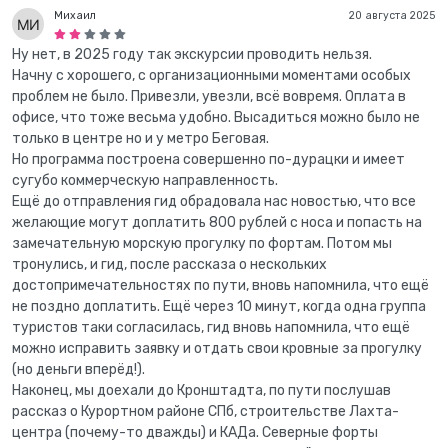
Михаил
20 августа 2025
Ну нет, в 2025 году так экскурсии проводить нельзя.
Начну с хорошего, с организационными моментами особых
проблем не было. Привезли, увезли, всё вовремя. Оплата в
офисе, что тоже весьма удобно. Высадиться можно было не
только в центре но и у метро Беговая.
Но программа построена совершенно по-дурацки и имеет
сугубо коммерческую направленность.
Ещё до отправления гид обрадовала нас новостью, что все
желающие могут доплатить 800 рублей с носа и попасть на
замечательную морскую прогулку по фортам. Потом мы
тронулись, и гид, после рассказа о нескольких
достопримечательностях по пути, вновь напомнила, что ещё
не поздно доплатить. Ещё через 10 минут, когда одна группа
туристов таки согласилась, гид вновь напомнила, что ещё
можно исправить заявку и отдать свои кровные за прогулку
(но деньги вперёд!).
Наконец, мы доехали до Кронштадта, по пути послушав
рассказ о Курортном районе СПб, строительстве Лахта-
центра (почему-то дважды) и КАДа. Северные форты