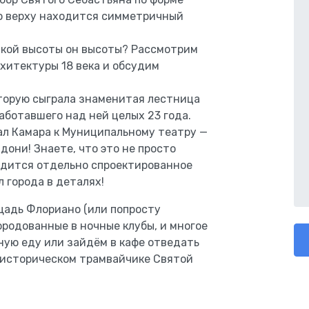
го верху находится симметричный
какой высоты он высоты? Рассмотрим
хитектуры 18 века и обсудим
оторую сыграла знаменитая лестница
аботавшего над ней целых 23 года.
л Камара к Муниципальному театру —
адони! Знаете, что это не просто
одится отдельно спроектированное
 города в деталях!
ощадь Флориано (или попросту
ородованные в ночные клубы, и многое
ную еду или зайдём в кафе отведать
 историческом трамвайчике Святой