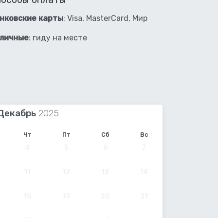
нковские карты
: Visa, MasterCard, Мир
личные
: гиду на месте
Декабрь
Чт
Пт
Сб
Вс
4
5
6
7
11
12
13
14
18
19
20
21