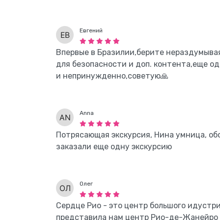
Евгений
Впервые в Бразилии,берите нераздумыва
для безопасности и доп. контента,еще од
и непринужденно,советую🙏
Anna
Потрясающая экскурсия, Нина умница, о
заказали еще одну экскурсию
Олег
Сердце Рио - это центр большого идустри
представила нам центр Рио-де-Жанейро в