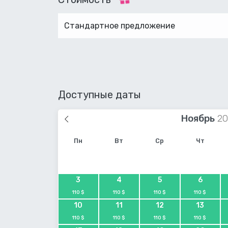
Стандартное предложение
Доступные даты
Ноябрь
Пн
Вт
Ср
Чт
3
4
5
6
110 $
110 $
110 $
110 $
10
11
12
13
110 $
110 $
110 $
110 $