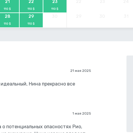
21
22
23
22
23
24
110 $
110 $
110 $
28
29
30
29
30
31
110 $
110 $
21 мая 2025
 идеальный, Нина прекрасно все
1 мая 2025
а о потенциальных опасностях Рио,