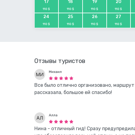
17
18
19
20
110 $
110 $
110 $
110 $
24
25
26
27
110 $
110 $
110 $
110 $
Отзывы туристов
Михаил
Все было отлично организовано, маршрут
рассказала, большое ей спасибо!
Алла
Нина - отличный гид! Сразу предупредил