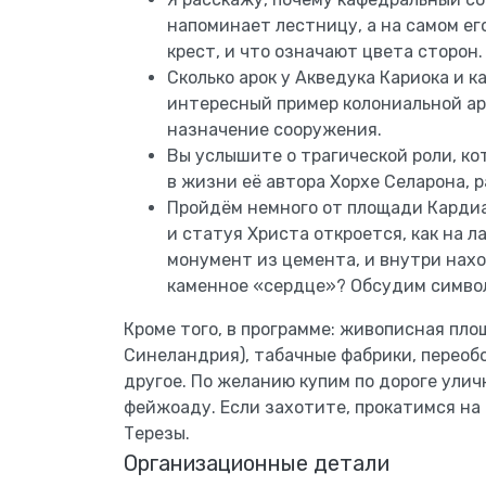
напоминает лестницу, а на самом е
крест, и что означают цвета сторон.
Сколько арок у Акведука Кариока и 
интересный пример колониальной ар
назначение сооружения.
Вы услышите о трагической роли, к
в жизни её автора Хорхе Селарона, р
Пройдём немного от площади Кардиа
и статуя Христа откроется, как на л
монумент из цемента, и внутри нах
каменное «сердце»? Обсудим символ
Кроме того, в программе: живописная пл
Синеландрия), табачные фабрики, переоб
другое. По желанию купим по дороге улич
фейжоаду. Если захотите, прокатимся на
Терезы.
Организационные детали