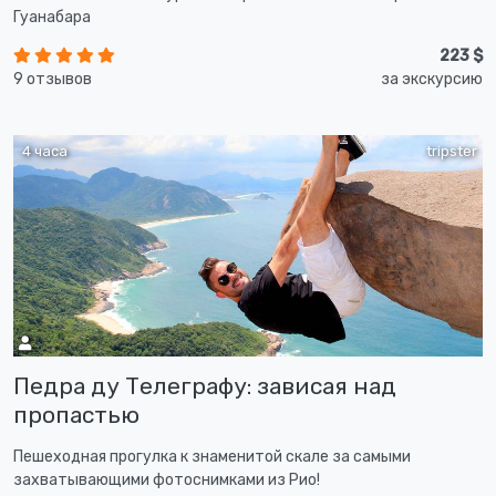
Гуанабара
223 $
9 отзывов
за экскурсию
4 часа
tripster
Педра ду Телеграфу: зависая над
пропастью
Пешеходная прогулка к знаменитой скале за самыми
захватывающими фотоснимками из Рио!