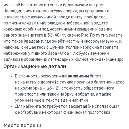
музыкой bossa-nova и теплым бразильским ветром.
Насладившись видами на Урку сверху, вы продолжите
знакомство с жемчужиной города внизу: пройдётесь
по тихим улицам и малолюдной набережной, увидите
красивые особняки под черепичными крышами и здание
самого знаменитого в 30-40-гг. казино Рио. По пути узнаете,
что такое Квадрант, где живёт местный «король музыки», и,
наконец, смешаетесь с шумной толпой кариок на парапете
набережной у пивного бара «Urca», любуясь вечерним
заливом в обрамлении легендарных холмов Рио-де-Жанейро.
Организационные детали
В стоимость экскурсии
не включены
билеты
на канатную дорогу (в случае покупки в билетной кассе
на холме Урка — $6–12), стоимость общественного
транспорта или такси на Урку и обратно, а также
упоминаемые в тексте еда и напитки
Для хайкинга потребуется закрытая (не сползающая
с ног) обувь и некоторая физическая подготовка
Место встречи