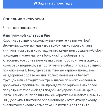
Задать вопрос гиду
Описание экскурсии
Что вас ожидает
Азы пляжной культуры Рио
Курс «настоящего кариоки» вы начнёте на пляже Прайя
Вермелья, одним из главных атрибутов которого стали
уличные торговцы хрустящими воздушными сушками «Globo»
и холодным чаем матэ из бочонка. Попробовав это
классическое сочетание на вкус или просто утолив жажду
кокосовой водичкой, вы подготовите себя для предстоящего
приключения. В Рио, где все истинные кариоки помешаны
на здоровом образе жизни, только ленивый не бегает
трусцой или не ходит быстрым шагом по многочисленным
дорожкам и тропинкам. Вы пройдете по одной из наиболее
популярных тропинок для подобных упражнений на Урке —
Pista Claudio Coutinho или, как ее коротко называют, Бень-Ти-
Ви. Дорожка тянется по обращённому к открытому океану
скалистому склону холма Урка. По пути вы встретите