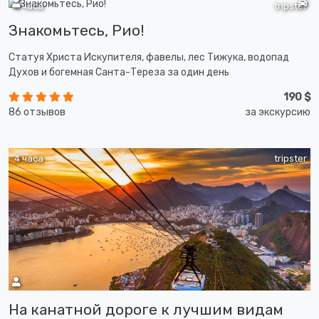
4 часа
tripster
Знакомьтесь, Рио!
Статуя Христа Искупителя, фавелы, лес Тижука, водопад
Духов и богемная Санта-Тереза за один день
190 $
86 отзывов
за экскурсию
4 часа
tripster
На канатной дороге к лучшим видам