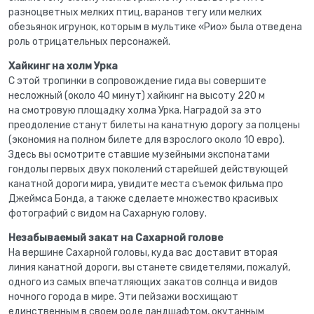
разноцветных мелких птиц, варанов тегу или мелких
обезьянок игрунок, которым в мультике «Рио» была отведена
роль отрицательных персонажей.
Хайкинг на холм Урка
С этой тропинки в сопровождение гида вы совершите
несложный (около 40 минут) хайкинг на высоту 220 м
на смотровую площадку холма Урка. Наградой за это
преодоление станут билеты на канатную дорогу за полцены
(экономия на полном билете для взрослого около 10 евро).
Здесь вы осмотрите ставшие музейными экспонатами
гондолы первых двух поколений старейшей действующей
канатной дороги мира, увидите места съемок фильма про
Джеймса Бонда, а также сделаете множество красивых
фотографий с видом на Сахарную голову.
Незабываемый закат на Сахарной голове
На вершине Сахарной головы, куда вас доставит вторая
линия канатной дороги, вы станете свидетелями, пожалуй,
одного из самых впечатляющих закатов солнца и видов
ночного города в мире. Эти пейзажи восхищают
единственным в своем роде ландшафтом, окутанным