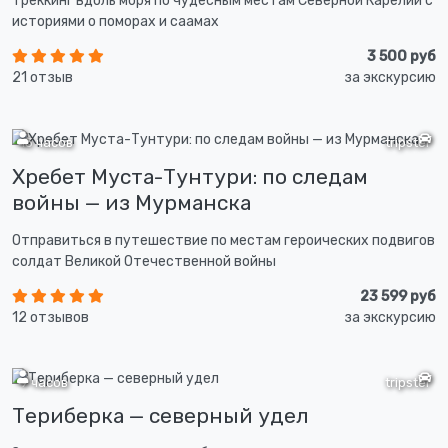
Треккинг вдоль моря по чудесным местам Северной Карелии с
историями о поморах и саамах
3 500 руб
21 отзыв
за экскурсию
13 часов
tripster
Хребет Муста-Тунтури: по следам
войны — из Мурманска
Отправиться в путешествие по местам героических подвигов
солдат Великой Отечественной войны
23 599 руб
12 отзывов
за экскурсию
9 часов
tripster
Териберка — северный удел