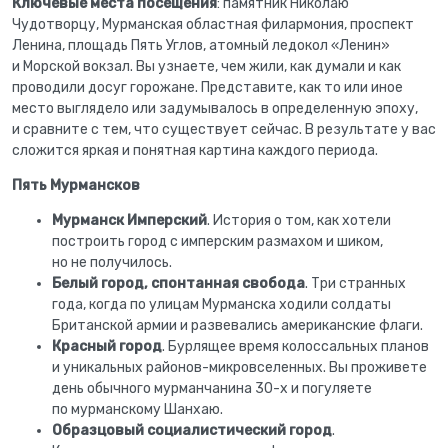
Ключевые места посещения
: памятник Николаю
Чудотворцу, Мурманская областная филармония, проспект
Ленина, площадь Пять Углов, атомный ледокол «Ленин»
и Морской вокзал. Вы узнаете, чем жили, как думали и как
проводили досуг горожане. Представите, как то или иное
место выглядело или задумывалось в определенную эпоху,
и сравните с тем, что существует сейчас. В результате у вас
сложится яркая и понятная картина каждого периода.
Пять Мурмансков
Мурманск Имперский
. История о том, как хотели
построить город с имперским размахом и шиком,
но не получилось.
Белый город, спонтанная свобода
. Три странных
года, когда по улицам Мурманска ходили солдаты
Британской армии и развевались американские флаги.
Красный город
. Бурлящее время колоссальных планов
и уникальных районов-микровселенных. Вы проживете
день обычного мурманчанина 30-х и погуляете
по мурманскому Шанхаю.
Образцовый социалистический город
.