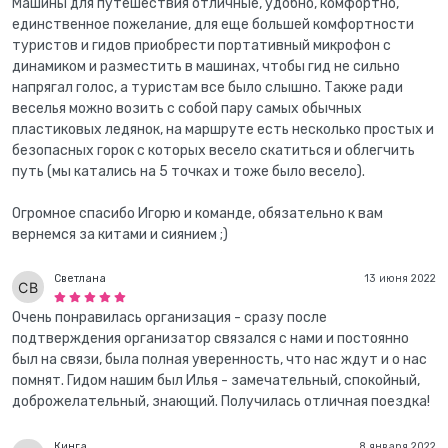
Машины для путешествия отличные, удобно, комфортно,
единственное пожелание, для еще большей комфортности
туристов и гидов приобрести портативный микрофон с
динамиком и разместить в машинах, чтобы гид не сильно
напрягал голос, а туристам все было слышно. Также ради
веселья можно возить с собой пару самых обычных
пластиковых ледянок, на маршруте есть несколько простых и
безопасных горок с которых весело скатиться и облегчить
путь (мы катались на 5 точках и тоже было весело).
Огромное спасибо Игорю и команде, обязательно к вам
вернемся за китами и сиянием ;)
Светлана
13 июня 2022
Очень понравилась организация - сразу после
подтверждения организатор связался с нами и постоянно
был на связи, была полная уверенность, что нас ждут и о нас
помнят. Гидом нашим был Илья - замечательный, спокойный,
доброжелательный, знающий. Получилась отличная поездка!
Кинга
8 января 2022