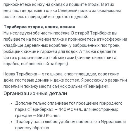
прикоснётесь ко мху на скалах и поищите ягоды. В этих
местах, где дальше только Северный полюс за океаном, вы
сольётесь с природой и отдохнёте душой.
Териберка старая, новая, вечная
Мы исследуем обе части посёлка. В старой Териберке вы
побываете на песчаном пляже и проникнетесь атмосферой на
кладбище деревянных кораблей, у заброшенных построек,
рыбацких хижин и гаражей для лодок. А так же сделаете
фото с различными арт-объектами (качели, скелет кита,
корабль, выброшенный на берег).
Новая Териберка — это школа, спортплощадки, советские
дома, гостевые домики и даже хостел. Я расскажу о развитии
поселка и покажу места съёмок фильма «Левиафан».
Организационные детали
Дополнительно оплачивается посещение природного
парка «Териберка» — 440 ₽ с чел., для иностранных
граждан — 880 ₽ с чел.
Я заберу вас в любом удобном вам месте в Мурманске и
привезу обратно