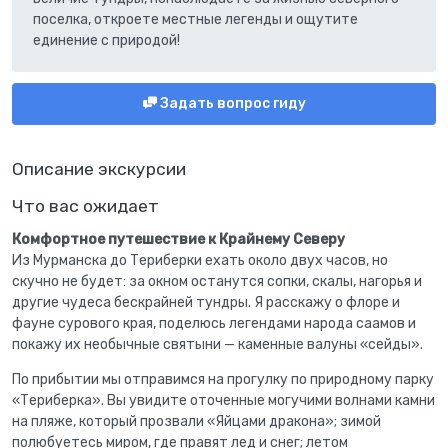
поселка, откроете местные легенды и ощутите
единение с природой!
Задать вопрос гиду
Описание экскурсии
Что вас ожидает
Комфортное путешествие к Крайнему Северу
Из Мурманска до Териберки ехать около двух часов, но
скучно не будет: за окном останутся сопки, скалы, нагорья и
другие чудеса бескрайней тундры. Я расскажу о флоре и
фауне сурового края, поделюсь легендами народа саамов и
покажу их необычные святыни — каменные валуны «сейды».
По прибытии мы отправимся на прогулку по природному парку
«Териберка». Вы увидите оточенные могучими волнами камни
на пляже, который прозвали «Яйцами дракона»; зимой
полюбуетесь миром, где правят лед и снег; летом