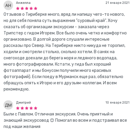
Анжелла
21 января 2021
Отзывов о Тириберке много, вряд ли напишу чего-то нового,
но для себя поняла суть выражения "суровый край". Хочу
сказать об организации экскурсии - заказала через
Трипстер с гидом Игорем. Все было очень четко и комфортно
организовано. В долгой дороге слушали интересные
рассказы про Север. На Териберке никто никуда не торопил,
ходили и смотрели столько, сколько хотели. В санях на
снегоходе доехали до берега моря и ледяного водопада,
много фотографировали. Кстати, у гида был хороший
фотоаппарат и мы бонусом получили много красивых
фотографий). Если поеду в Мурманск еще раз, обязательно
обращусь опять к Игорю и его друзьям-коллегам. И всем
рекомендую.
Дмитрий
10 января 2021
Были с Павлом. Отличная экскурсия. Очень приятный и
знающий экскурсовод 😊 Помогал во всем и подстраивал все
под наши желания