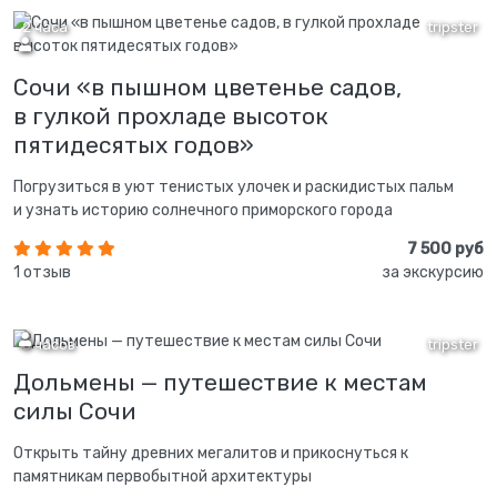
2 часа
tripster
Сочи «в пышном цветенье садов,
в гулкой прохладе высоток
пятидесятых годов»
Погрузиться в уют тенистых улочек и раскидистых пальм
и узнать историю солнечного приморского города
7 500 руб
1 отзыв
за экскурсию
5 часов
tripster
Дольмены — путешествие к местам
силы Сочи
Открыть тайну древних мегалитов и прикоснуться к
памятникам первобытной архитектуры