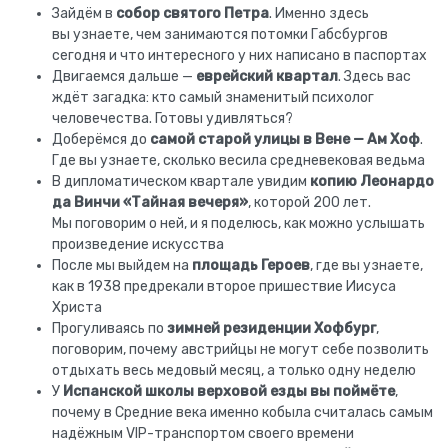
Зайдём в
собор святого Петра
. Именно здесь
вы узнаете, чем занимаются потомки Габсбургов
сегодня и что интересного у них написано в паспортах
Двигаемся дальше —
еврейский квартал
. Здесь вас
ждёт загадка: кто самый знаменитый психолог
человечества. Готовы удивляться?
Доберёмся до
самой старой улицы в Вене — Ам Хоф
.
Где вы узнаете, сколько весила средневековая ведьма
В дипломатическом квартале увидим
копию Леонардо
да Винчи «Тайная вечеря»
, которой 200 лет.
Мы поговорим о ней, и я поделюсь, как можно услышать
произведение искусства
После мы выйдем на
площадь Героев
, где вы узнаете,
как в 1938 предрекали второе пришествие Иисуса
Христа
Прогуливаясь по
зимней резиденции Хофбург
,
поговорим, почему австрийцы не могут себе позволить
отдыхать весь медовый месяц, а только одну неделю
У
Испанской школы верховой езды вы поймёте
,
почему в Средние века именно кобыла считалась самым
надёжным VIP-транспортом своего времени