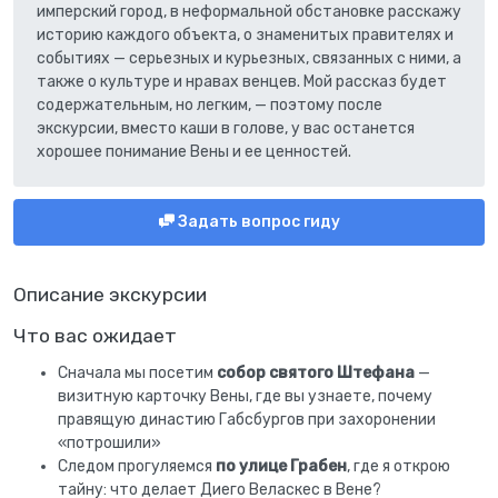
имперский город, в неформальной обстановке расскажу
историю каждого объекта, о знаменитых правителях и
событиях — серьезных и курьезных, связанных с ними, а
также о культуре и нравах венцев. Мой рассказ будет
содержательным, но легким, — поэтому после
экскурсии, вместо каши в голове, у вас останется
хорошее понимание Вены и ее ценностей.
Задать вопрос гиду
Описание экскурсии
Что вас ожидает
Сначала мы посетим
собор святого Штефана
—
визитную карточку Вены, где вы узнаете, почему
правящую династию Габсбургов при захоронении
«потрошили»
Следом прогуляемся
по улице Грабен
, где я открою
тайну: что делает Диего Веласкес в Вене?