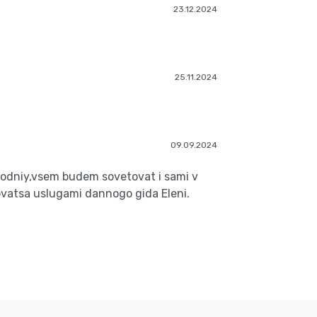
23.12.2024
25.11.2024
09.09.2024
sxodniy,vsem budem sovetovat i sami v
vatsa uslugami dannogo gida Eleni.