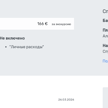
С
Ба
166 €
за экскурсию
Пл
Ал
Не включено
На
"Личные расходы"
Сп
По
26.03.2026