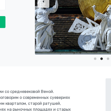
ми со средневековой Веной.
 поговорим о современных суевериях
им кварталом, старой ратушей,
нях на рыночных площадях и старых