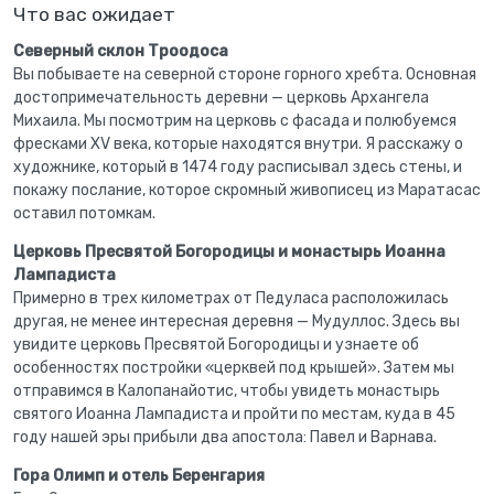
Что вас ожидает
Северный склон Троодоса
Вы побываете на северной стороне горного хребта. Основная
достопримечательность деревни — церковь Архангела
Михаила. Мы посмотрим на церковь с фасада и полюбуемся
фресками ХV века, которые находятся внутри. Я расскажу о
художнике, который в 1474 году расписывал здесь стены, и
покажу послание, которое скромный живописец из Маратасас
оставил потомкам.
Церковь Пресвятой Богородицы и монастырь Иоанна
Лампадиста
Примерно в трех километрах от Педуласа расположилась
другая, не менее интересная деревня — Мудуллос. Здесь вы
увидите церковь Пресвятой Богородицы и узнаете об
особенностях постройки «церквей под крышей». Затем мы
отправимся в Калопанайотис, чтобы увидеть монастырь
святого Иоанна Лампадиста и пройти по местам, куда в 45
году нашей эры прибыли два апостола: Павел и Варнава.
Гора Олимп и отель Беренгария