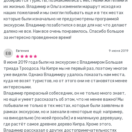
добираются туристы, познакомились с местными жителями и
их жизнью. Владимир и Ольга изменили маршрут исходя из
наших пожеланий и мы смогли побывать еще и в тех местах
которые были изначально не предусмотрены программой
экскурсии. Владимир позаботился о воде для нас что делают
далеко не все. Нам все очень понравилось. Спасибо большое
за интересно проведенное время!
Евгения
9 июня 2019
8 июня 2019 года были на экскурсии с Владимиром Большая
триада Троодоса. На Кипре мы не первый раз, поэтому многое
уже видели. Однако Владимиру удалось показать нам места,
куда не возят туристов, но от этого они не становятся менее
интересными.
Владимир прекрасный собеседник, он не только много знает,
но ещё и умеет рассказать об этом, что не менее важно! Мы
побывали не только в тех местах, которые были заявлены в
рамках экскурсии, но и заехали в некоторые ещё: например,
на винодельню (по моей просьбе) и в маленькую деревушку,
где растёт самое древнее дерево Кипра. Кроме этого,
Владимир рассказал о других достопримечательностях