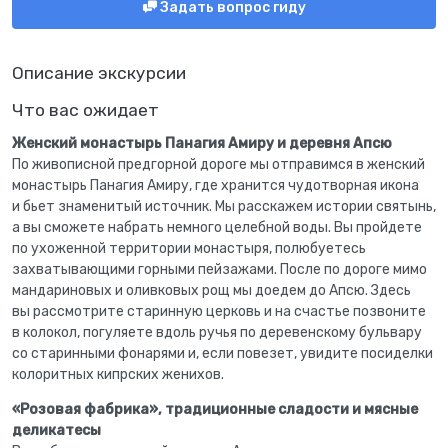
Задать вопрос гиду
Описание экскурсии
Что вас ожидает
Женский монастырь Панагия Амиру и деревня Апсю
По живописной предгорной дороге мы отправимся в женский
монастырь Панагия Амиру, где хранится чудотворная икона
и бьет знаменитый источник. Мы расскажем истории святынь,
а вы сможете набрать немного целебной воды. Вы пройдете
по ухоженной территории монастыря, полюбуетесь
захватывающими горными пейзажами. После по дороге мимо
мандариновых и оливковых рощ мы доедем до Апсю. Здесь
вы рассмотрите старинную церковь и на счастье позвоните
в колокол, погуляете вдоль ручья по деревенскому бульвару
со старинными фонарями и, если повезет, увидите посиделки
колоритных кипрских женихов.
«Розовая фабрика», традиционные сладости и мясные
деликатесы