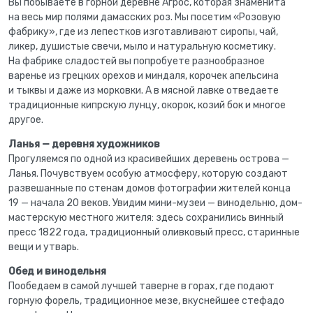
Вы побываете в горной деревне Агрос, которая знаменита
на весь мир полями дамасских роз. Мы посетим «Розовую
фабрику», где из лепестков изготавливают сиропы, чай,
ликер, душистые свечи, мыло и натуральную косметику.
На фабрике сладостей вы попробуете разнообразное
варенье из грецких орехов и миндаля, корочек апельсина
и тыквы и даже из морковки. А в мясной лавке отведаете
традиционные кипрскую лунцу, окорок, козий бок и многое
другое.
Ланья — деревня художников
Прогуляемся по одной из красивейших деревень острова —
Ланья. Почувствуем особую атмосферу, которую создают
развешанные по стенам домов фотографии жителей конца
19 — начала 20 веков. Увидим мини-музеи — винодельню, дом-
мастерскую местного жителя: здесь сохранились винный
пресс 1822 года, традиционный оливковый пресс, старинные
вещи и утварь.
Обед и винодельня
Пообедаем в самой лучшей таверне в горах, где подают
горную форель, традиционное мезе, вкуснейшее стефадо