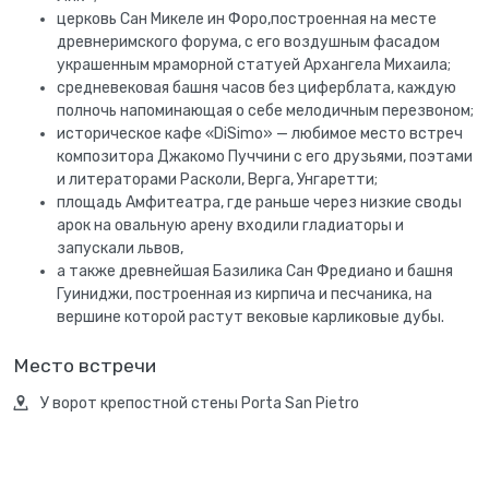
церковь Сан Микеле ин Форо,построенная на месте
древнеримского форума, с его воздушным фасадом
украшенным мраморной статуей Архангела Михаила;
средневековая башня часов без циферблата, каждую
полночь напоминающая о себе мелодичным перезвоном;
историческое кафе «DiSimo» — любимое место встреч
композитора Джакомо Пуччини с его друзьями, поэтами
и литераторами Расколи, Верга, Унгаретти;
площадь Амфитеатра, где раньше через низкие своды
арок на овальную арену входили гладиаторы и
запускали львов,
а также древнейшая Базилика Сан Фредиано и башня
Гуиниджи, построенная из кирпича и песчаника, на
вершине которой растут вековые карликовые дубы.
Место встречи
У ворот крепостной стены Porta San Pietro