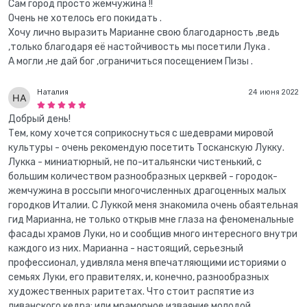
Сам город просто жемчужина !!
Очень не хотелось его покидать .
Хочу лично выразить Марианне свою благодарность ,ведь
,только благодаря её настойчивость мы посетили Лука .
А могли ,не дай бог ,ограничиться посещением Пизы .
Наталия
24 июня 2022
Добрый день!
Тем, кому хочется соприкоснуться с шедеврами мировой
культуры - очень рекомендую посетить Тосканскую Лукку.
Лукка - миниатюрный, не по-итальянски чистенький, с
большим количеством разнообразных церквей - городок-
жемчужина в россыпи многочисленных драгоценных малых
городков Италии. С Луккой меня знакомила очень обаятельная
гид Марианна, не только открыв мне глаза на феноменальные
фасады храмов Луки, но и сообщив много интересного внутри
каждого из них. Марианна - настоящий, серьезный
профессионал, удивляла меня впечатляющими историями о
семьях Луки, его правителях, и, конечно, разнообразных
художественных раритетах. Что стоит распятие из
ливанского кедра; или мраморное изваяние молодой