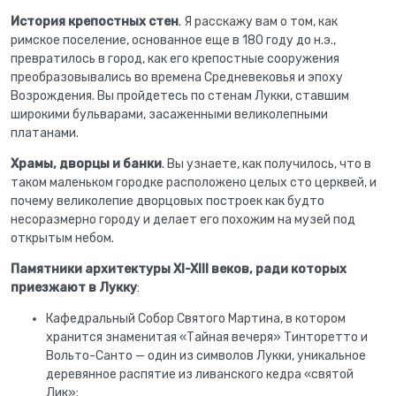
История крепостных стен
. Я расскажу вам о том, как
римское поселение, основанное еще в 180 году до н.э.,
превратилось в город, как его крепостные сооружения
преобразовывались во времена Средневековья и эпоху
Возрождения. Вы пройдетесь по стенам Лукки, ставшим
широкими бульварами, засаженными великолепными
платанами.
Храмы, дворцы и банки
. Вы узнаете, как получилось, что в
таком маленьком городке расположено целых сто церквей, и
почему великолепие дворцовых построек как будто
несоразмерно городу и делает его похожим на музей под
открытым небом.
Памятники архитектуры XI-XIII веков, ради которых
приезжают в Лукку
:
Кафедральный Собор Святого Мартина, в котором
хранится знаменитая «Тайная вечеря» Тинторетто и
Вольто-Санто — один из символов Лукки, уникальное
деревянное распятие из ливанского кедра «святой
Лик»;