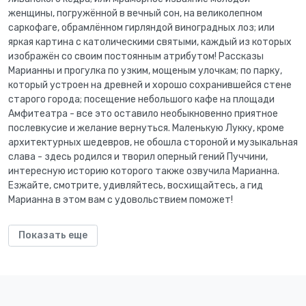
женщины, погружённой в вечный сон, на великолепном
саркофаге, обрамлённом гирляндой виноградных лоз; или
яркая картина с католическими святыми, каждый из которых
изображён со своим постоянным атрибутом! Рассказы
Марианны и прогулка по узким, мощеным улочкам; по парку,
который устроен на древней и хорошо сохранившейся стене
старого города; посещение небольшого кафе на площади
Амфитеатра - все это оставило необыкновенно приятное
послевкусие и желание вернуться. Маленькую Лукку, кроме
архитектурных шедевров, не обошла стороной и музыкальная
слава - здесь родился и творил оперный гений Пуччини,
интересную историю которого также озвучила Марианна.
Езжайте, смотрите, удивляйтесь, восхищайтесь, а гид
Марианна в этом вам с удовольствием поможет!
Показать еще