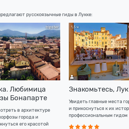
предлагают русскоязычные гиды в Лукке:
tripster
1,5 ч
ка. Любимица
Знакомьтесь, Лук
зы Бонапарте
Увидеть главные места го
и прикоснуться к их истор
отреть в архитектуре
профессиональным гидом
орфозы города и
кнуться его красотой