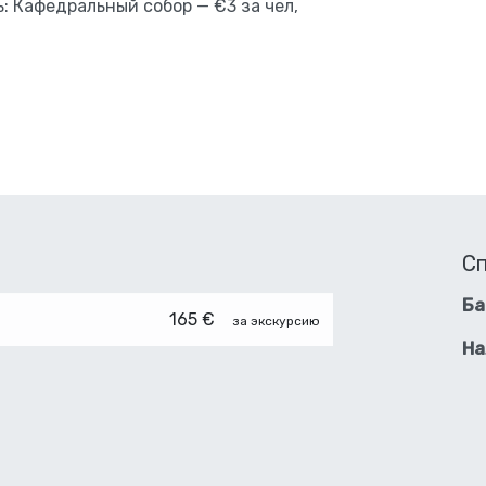
: Кафедральный собор — €3 за чел,
С
Ба
165 €
за экскурсию
На