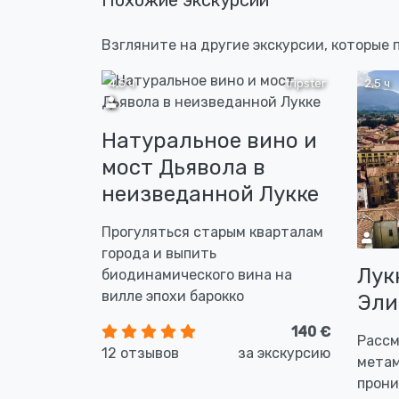
Взгляните на другие экскурсии, которые 
4,5 ч
tripster
2,5 ч
Натуральное вино и
мост Дьявола в
неизведанной Лукке
Прогуляться старым кварталам
города и выпить
Лук
биодинамического вина на
вилле эпохи барокко
Эли
140 €
Рассм
12 отзывов
за экскурсию
метам
прони