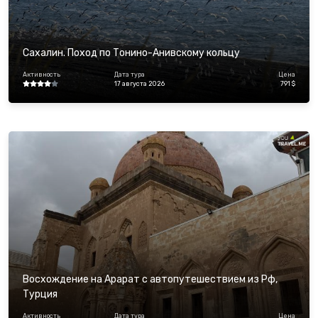
Сахалин. Поход по Тонино-Анивскому кольцу
Активность
Дата тура
Цена
17 августа 2026
791 $
Восхождение на Арарат с автопутешествием из Рф,
Турция
Активность
Дата тура
Цена