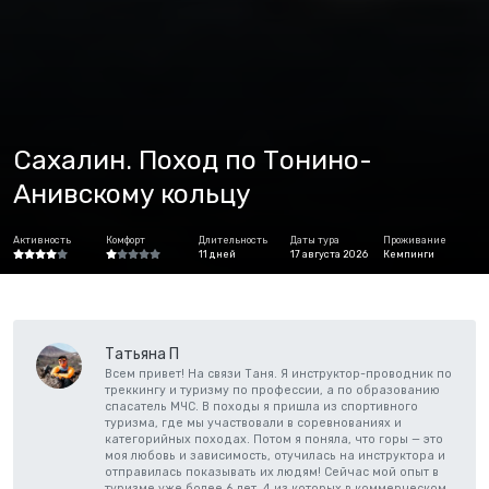
Сахалин. Поход по Тонино-
Анивскому кольцу
Активность
Комфорт
Длительность
Даты тура
Проживание
11 дней
17 августа 2026
Кемпинги
Татьяна П
Всем привет! На связи Таня. Я инструктор-проводник по
треккингу и туризму по профессии, а по образованию
спасатель МЧС. В походы я пришла из спортивного
туризма, где мы участвовали в соревнованиях и
категорийных походах. Потом я поняла, что горы — это
моя любовь и зависимость, отучилась на инструктора и
отправилась показывать их людям! Сейчас мой опыт в
туризме уже более 6 лет, 4 из которых в коммерческом,