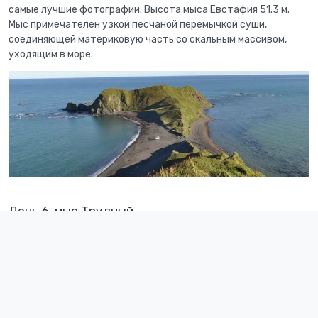
самые лучшие фотографии. Высота мыса Евстафия 51.3 м.
Мыс примечателен узкой песчаной перемычкой суши,
соединяющей материковую часть со скальным массивом,
уходящим в море.
День 6. мыс Трудный
16 км
Продолжаем двигаться по берегу Охотского моря. Сегодня
нам предстоит дойти до бухты Чайка. По пути нас снова
ожидают броды, скальные прижимы, курумник и красивые
водопады. Заночуем недалеко от речки Водопадная с видом