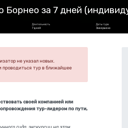
 Борнео за 7 дней (индивид
Длительность
Даты тура
7 дней
Завершено
изатор не указал новых.
и проводиться тур в ближайшее
ествовать своей компанией или
 сопровождения тур-лидером по пути,
ычного гида, экскурсии на этом