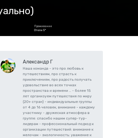
уально)
Проживание
Отели 5*
Александр Г
Наша команда - это про любовь к
путешествиям, про страсть к
приключениям, про радость получать
удовольствие во всех точках
пространства и времени … - более 15
лет организуем путешествия по миру
(20+ стран) - индивидуальные группы
от 4 до 16 человек, внимание - каждому
участнику - дружеская атмосфера в
группе: спасибо нашим супер-тур-
лидерам - профессиональный подход к
организации путешествий: внимание к
мелочам - экологичность: уважение к