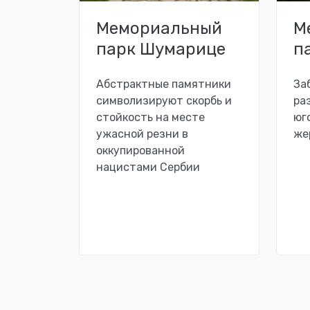
Мемориальный
М
парк Шумарице
п
Абстрактные памятники
За
символизируют скорбь и
ра
стойкость на месте
юг
ужасной резни в
же
оккупированной
нацистами Сербии