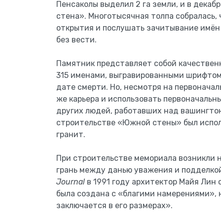
Пенсаколы выделил 2 га земли, и в декаб
стена». Многотысячная толпа собралась,
открытия и послушать зачитывание имён 
без вести.
Памятник представляет собой качествен
315 именами, выгравированными шрифто
дате смерти. Но, несмотря на первоначал
же карьера и использовать первоначальны
других людей, работавших над вашингто
строительстве «Южной стены» был испол
гранит.
При строительстве мемориала возникли н
грань между данью уважения и подделко
Journal
в 1991 году архитектор Майя Лин о
была создана с «благими намерениями», 
заключается в его размерах».