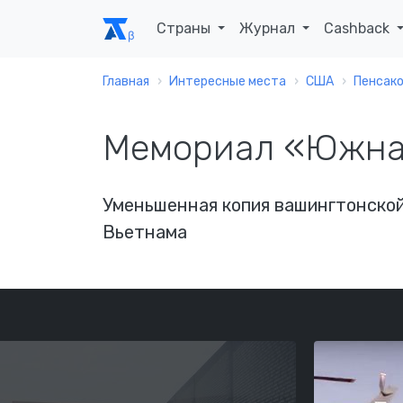
Страны
Журнал
Cashback
Главная
Интересные места
США
Пенсак
Мемориал «Южна
Уменьшенная копия вашингтонско
Вьетнама