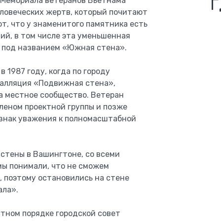
Г
 Мемориала ветеранов Вьетнама
еловеческих жертв, который почитают
т, что у знаменитого памятника есть
ий, в том числе эта уменьшенная
, под названием «Южная стена».
 1987 году, когда по городу
алляция «Подвижная стена»,
а местное сообщество. Ветеран
членом проектной группы и позже
й знак уважения к полномасштабной
 стены в Вашингтоне, со всеми
мы понимали, что не сможем
, поэтому остановились на стене
ала».
стном порядке городской совет