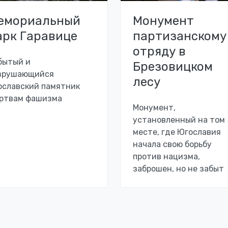
емориальный
Монумент
арк Гаравице
партизанскому
отряду в
бытый и
Брезовицком
зрушающийся
лесу
ославский памятник
ртвам фашизма
Монумент,
установленный на том
месте, где Югославия
начала свою борьбу
против нацизма,
заброшен, но не забыт