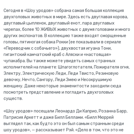
Сегодня в «Шоу уродов» собрана самая большая коллекция
двухголовых животных в мире. Здесь есть двуглавая корова,
двуглавый цыпленок, двуглавый енот, пара двуглавых
черепах, более 10 ЖИВЫХ животных с двумя головами и много
других экспонатов. В коллекцию также входят сморщенные
головы, пятиногая собака Рокки (ее показывали в сериале
«Переводчик с собачьего»), двухвостая игуана Тони,
гигантский камчатский краб с Аляски и «настоящая»
чупакабра. Вы также можете увидеть самых странных
исполнителей на планете: Шпагоглотателя, Пожирателя огня,
Электру, Электрическую Леди, Леди Твисто, Резиновую
девочку, Нечто, Сангору, Леди Змею и Несокрушимую
женщину. Даже некоторые знаменитости заходили сюда
посмотреть представление и погладить двухголовых
существ.
«Шоу уродов» посещали Леонардо Ди Каприо, Розанна Барр,
Патрисия Аркетт и даже Билл Беллами. «Билл Мюррей
выглядел так, как будто это он был самым странным среди
шоу уродов», — рассказывает Рэй. «Дело в том, что это не