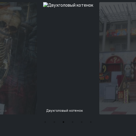
енка
Двухголовый котенок