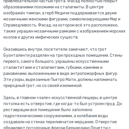
привлекательной частью грота. Фасад полностью покрыт
образованиями похожими на сталагмиты. В центре
изображён тимпан, а герб Медичи поддерживается двумя
мозаичными женскими фигурами, символизирующими Мир и
Справедливость. Фасад, на котором всё это расположено,
также украшен мозаичными рамками с изображением морских
козлов и других мифических существ.
Оказавшись внутри, посетители замечают, что грот
Буонталенти разделён на три проходных помещения. Стены
первого, самого большого, украшены искусственными
сталактитами и сталагмитами, губками, камнями и
раковинами, выложенными в виде антропоморфных фигур.
Эти узоры, вырезанные Пьетро Мати, должны напоминать
природный грот, но со своей изюминкой.
Здесь, в главном «зале» искусственной пещеры, в центре
потолка есть отверстие, где когда-то был устроен пруд. До
реставрации всё помещение было заполнено
гидротехническими сооружениями, а колебания воды
создавали на стенах переливчатое мерцание. Отверстие
обрамляют потолочные фрески Бернардино Почетти с