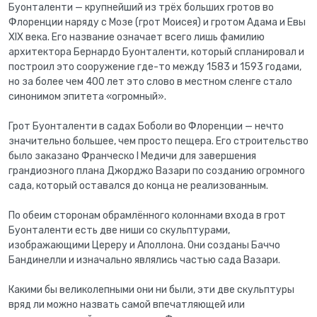
Буонталенти — крупнейший из трёх больших гротов во
Флоренции наряду с Мозе (грот Моисея) и гротом Адама и Евы
XIX века. Его название означает всего лишь фамилию
архитектора Бернардо Буонталенти, который спланировал и
построил это сооружение где-то между 1583 и 1593 годами,
но за более чем 400 лет это слово в местном сленге стало
синонимом эпитета «огромный».
Грот Буонталенти в садах Боболи во Флоренции — нечто
значительно большее, чем просто пещера. Его строительство
было заказано Франческо I Медичи для завершения
грандиозного плана Джорджо Вазари по созданию огромного
сада, который оставался до конца не реализованным.
По обеим сторонам обрамлённого колоннами входа в грот
Буонталенти есть две ниши со скульптурами,
изображающими Цереру и Аполлона. Они созданы Баччо
Бандинелли и изначально являлись частью сада Вазари.
Какими бы великолепными они ни были, эти две скульптуры
вряд ли можно назвать самой впечатляющей или