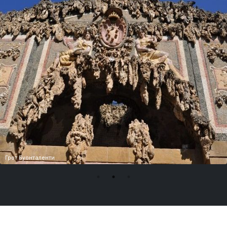
Грот Буонталенти