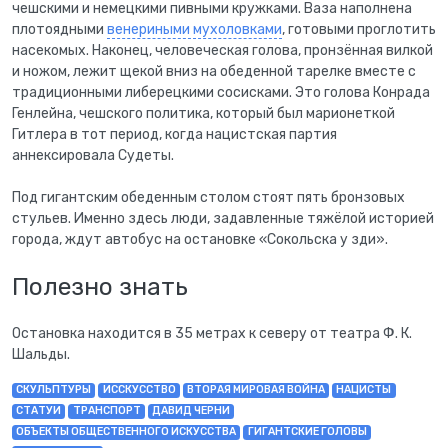
чешскими и немецкими пивными кружками. Ваза наполнена
плотоядными
венериными мухоловками
, готовыми проглотить
насекомых. Наконец, человеческая голова, пронзённая вилкой
и ножом, лежит щекой вниз на обеденной тарелке вместе с
традиционными либерецкими сосисками. Это голова Конрада
Генлейна, чешского политика, который был марионеткой
Гитлера в тот период, когда нацистская партия
аннексировала Судеты.
Под гигантским обеденным столом стоят пять бронзовых
стульев. Именно здесь люди, задавленные тяжёлой историей
города, ждут автобус на остановке «Сокольска у зди».
Полезно знать
Остановка находится в 35 метрах к северу от театра Ф. К.
Шальды.
СКУЛЬПТУРЫ
ИССКУССТВО
ВТОРАЯ МИРОВАЯ ВОЙНА
НАЦИСТЫ
СТАТУИ
ТРАНСПОРТ
ДАВИД ЧЕРНИ
ОБЪЕКТЫ ОБЩЕСТВЕННОГО ИСКУССТВА
ГИГАНТСКИЕ ГОЛОВЫ