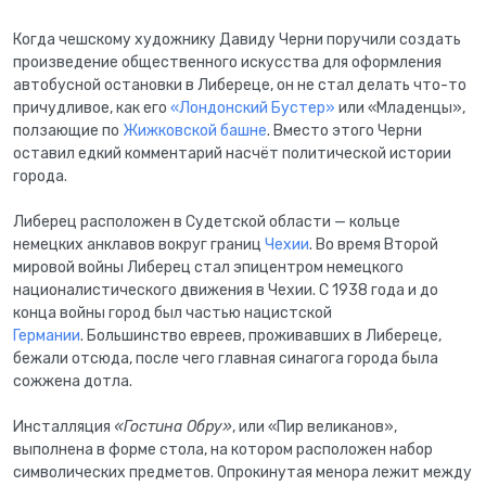
Когда чешскому художнику Давиду Черни поручили создать
произведение общественного искусства для оформления
автобусной остановки в Либереце, он не стал делать что-то
причудливое, как его
«Лондонский Бустер»
или «Младенцы»,
ползающие по
Жижковской башне
. Вместо этого Черни
оставил едкий комментарий насчёт политической истории
города.
Либерец расположен в Судетской области — кольце
немецких анклавов вокруг границ
Чехии
. Во время Второй
мировой войны Либерец стал эпицентром немецкого
националистического движения в Чехии. С 1938 года и до
конца войны город был частью нацистской
Германии
. Большинство евреев, проживавших в Либереце,
бежали отсюда, после чего главная синагога города была
сожжена дотла.
Инсталляция
«Гостина Обру»
, или «Пир великанов»,
выполнена в форме стола, на котором расположен набор
символических предметов. Опрокинутая менора лежит между