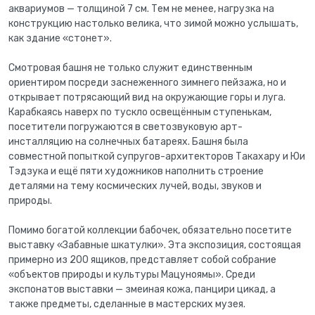
аквариумов — толщиной 7 см. Тем не менее, нагрузка на
конструкцию настолько велика, что зимой можно услышать,
как здание «стонет».
Смотровая башня не только служит единственным
ориентиром посреди заснеженного зимнего пейзажа, но и
открывает потрясающий вид на окружающие горы и луга.
Карабкаясь наверх по тускло освещённым ступенькам,
посетители погружаются в светозвуковую арт-
инсталляцию на солнечных батареях. Башня была
совместной попыткой супругов-архитекторов Такахару и Юи
Тэдзука и ещё пяти художников наполнить строение
деталями на тему космических лучей, воды, звуков и
природы.
Помимо богатой коллекции бабочек, обязательно посетите
выставку «Забавные шкатулки». Эта экспозиция, состоящая
примерно из 200 ящиков, представляет собой собрание
«объектов природы и культуры Мацуноямы». Среди
экспонатов выставки — змеиная кожа, панцири цикад, а
также предметы, сделанные в мастерских музея.