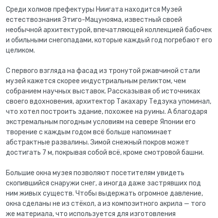
Среди холмов префектуры Ниигата находится Музей
естествознания Этиго-Мацунояма, известный своей
необычной архитектурой, впечатляющей коллекцией бабочек
и обильными снегопадами, которые каждый год погребают его
целиком.
С первого взгляда на фасад из тронутой ржавчиной стали
музей кажется скорее индустриальным реликтом, чем
собранием научных выставок. Рассказывая об источниках
своего вдохновения, архитектор Такахару Тедзука упоминал,
что хотел построить здание, похожее на руины. А благодаря
экстремальным погодным условиям на севере Японии его
творение с каждым годом всё больше напоминает
абстрактные развалины. Зимой снежный покров может
достигать 7 м, покрывая собой всё, кроме смотровой башни.
Большие окна музея позволяют посетителям увидеть
скопившийся снаружи снег, а иногда даже застрявших под
ним живых существ. Чтобы выдержать огромное давление,
окна сделаны не из стёкол, а из композитного акрила — того
же материала, что используется для изготовления