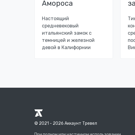
Амороса
з
Настоящий
Ти
средневековый
ко
итальянский замок с
ср
темницей и железной
по
девой в Калифорнии
Ви
© 2021 - 2026 Аккаунт Тревел
При полном или частичном использовании