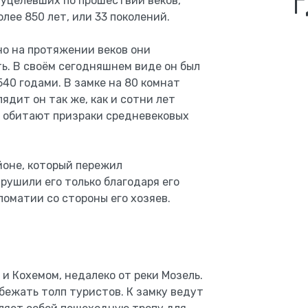
Г
, уцелевших по прошествии веков,
лее 850 лет, или 33 поколений.
 но на протяжении веков они
ь. В своём сегодняшнем виде он был
540 годами. В замке на 80 комнат
лядит он так же, как и сотни лет
м обитают призраки средневековых
йоне, который пережил
ушили его только благодаря его
оматии со стороны его хозяев.
и Кохемом, недалеко от реки Мозель.
бежать толп туристов. К замку ведут