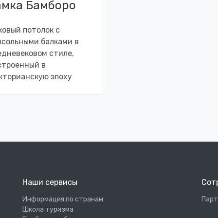
амка Бамборо
ковый потолок с
нсольными балками в
едневековом стиле,
строенный в
кторианскую эпоху
Наши сервисы
Сот
Информация по странам
Парт
Школа туризма