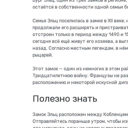
Бург Эльц, один из трёх замков в регионе
остаётся в собственности одной семьи бо
Семья Эльц поселилась в замке в XII веке,
продолжали его расширять и пристраиват
отстроен только в период между 1490 и 1
сегодня всё ещё живут его хозяева, а выг
назад. Согласно местным легендам, в нё
рыцарей.
Этот замок — один из немногих в этом ра
Тридцатилетнюю войну. Французы не разр
расположению и некоторой искусной дипл
Полезно знать
Замок Эльц расположен между Кобленцем 
Отправляйтесь пораньше утром, чтобы из