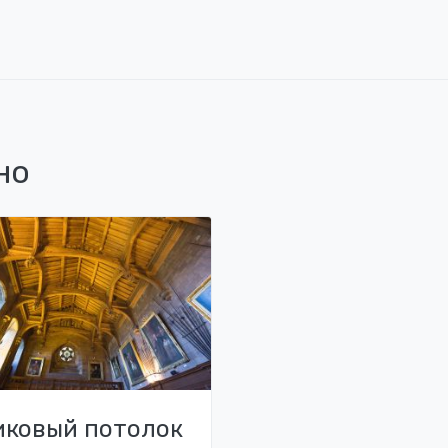
но
иковый потолок