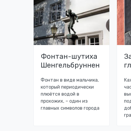
Фонтан-шутиха
З
Шенгельбруннен
г
Фонтан в виде мальчика,
Ка
который периодически
ча
плюётся водой в
вы
прохожих, – один из
по
главных символов города
до
гр