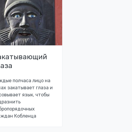
акатывающий
лаза
ждые полчаса лицо на
сах закатывает глаза и
совывает язык, чтобы
дразнить
бропорядочных
аждан Кобленца